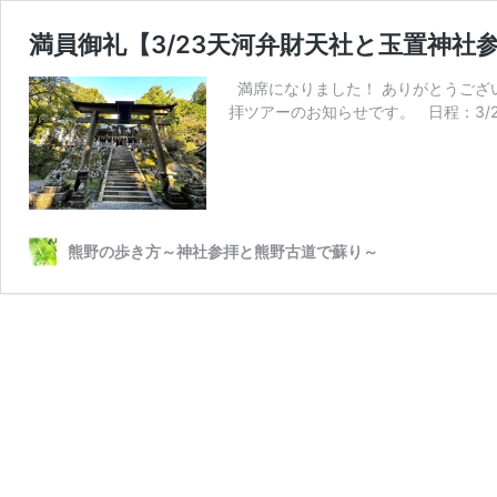
満員御礼【3/23天河弁財天社と玉置神社
満席になりました！ ありがとうござ
拝ツアーのお知らせです。 日程：3/23-
熊野の歩き方～神社参拝と熊野古道で蘇り～