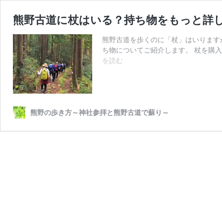
熊野古道に杖はいる？持ち物をもっと詳
熊野古道を歩くのに「杖」はいります
ち物についてご紹介します。 杖を購
熊
を読む
野
古
道
に
杖
熊野の歩き方～神社参拝と熊野古道で蘇り～
は
い
る？
持
ち
物
を
も
っ
と