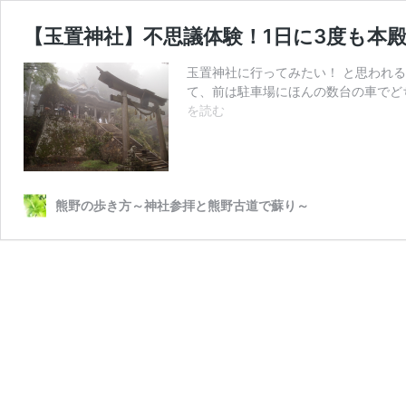
【玉置神社】不思議体験！1日に3度も本
玉置神社に行ってみたい！ と思われ
て、前は駐車場にほんの数台の車でど
【玉
を読む
置
神
社】
不
思
熊野の歩き方～神社参拝と熊野古道で蘇り～
議
体
験！
1
日
に
3
度
も
本