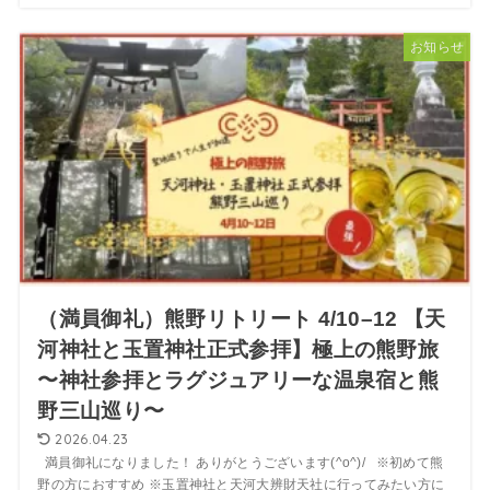
お知らせ
（満員御礼）熊野リトリート 4/10–12 【天
河神社と玉置神社正式参拝】極上の熊野旅
〜神社参拝とラグジュアリーな温泉宿と熊
野三山巡り〜
2026.04.23
満員御礼になりました！ ありがとうございます(^o^)/ ※初めて熊
野の方におすすめ ※玉置神社と天河大辨財天社に行ってみたい方に