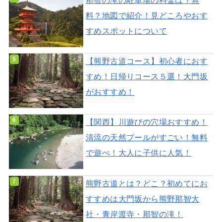
料？地図で紹介！見どころやおす
すめスポットについて
【熊野古道コース】初心者におす
すめ！日帰りコース５選！大門坂
がおすすめ！
【関西】川遊びの穴場おすすめ！
清流の天然プールがすごい！無料
で遊べ！大人に子供に人気！
熊野古道とは？どこ？初めてにお
すすめは大門坂から熊野那智大
社・青岸渡寺・那智の滝！