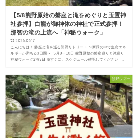
【5/8熊野原始の磐座と滝をめぐりと玉置神
社参拝】白龍が御神体の神社で正式参拝！
那智の滝の上流へ「神秘ウォーク」
2026.06.17
こんにちは！ 磐座と滝を巡る熊野リトリート 〜新緑の中で生命エネ
ルギーが満ちる3日間〜 5月8ー10日 熊野原始の磐座巡りと滝巡り
神秘ウォーク2泊3日 ※すぐに、スケジュール確認してください ...
熊野ツアー