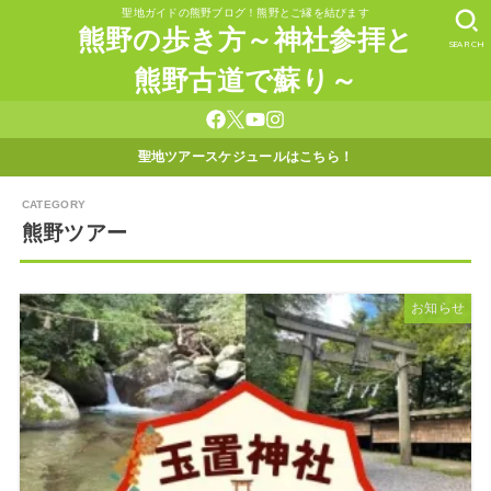
聖地ガイドの熊野ブログ！熊野とご縁を結びます
熊野の歩き方～神社参拝と
SEARCH
熊野古道で蘇り～
聖地ツアースケジュールはこちら！
熊野ツアー
お知らせ