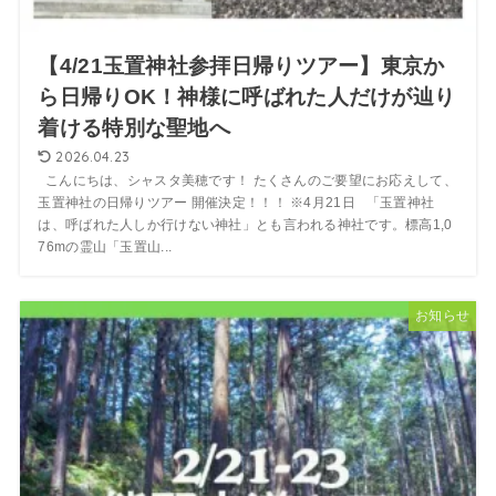
【4/21玉置神社参拝日帰りツアー】東京か
ら日帰りOK！神様に呼ばれた人だけが辿り
着ける特別な聖地へ
2026.04.23
こんにちは、シャスタ美穂です！ たくさんのご要望にお応えして、
玉置神社の日帰りツアー 開催決定！！！ ※4月21日 「玉置神社
は、呼ばれた人しか行けない神社」とも言われる神社です。標高1,0
76mの霊山「玉置山...
お知らせ