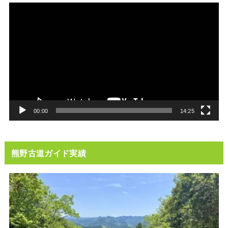
動
画
プ
レ
ー
ヤ
ー
00:00
14:25
熊野古道ガイド実績