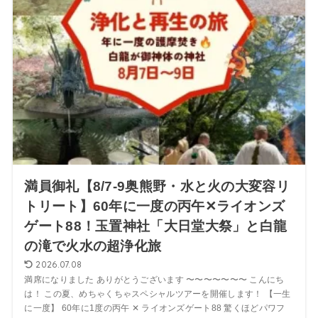
満員御礼【8/7-9奥熊野・水と火の大変容リ
トリート】60年に一度の丙午✕ライオンズ
ゲート88！玉置神社「大日堂大祭」と白龍
の滝で火水の超浄化旅
2026.07.08
満席になりました ありがとうございます 〜〜〜〜〜〜〜 こんにち
は！ この夏、めちゃくちゃスペシャルツアーを開催します！ 【一生
に一度】 60年に1度の丙午 ✕ ライオンズゲート88 驚くほどパワフ