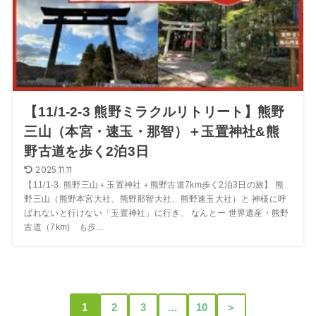
【11/1-2-3 熊野ミラクルリトリート】熊野
三山（本宮・速玉・那智）＋玉置神社&熊
野古道を歩く2泊3日
2025.11.11
【11/1-3 熊野三山＋玉置神社＋熊野古道7km歩く2泊3日の旅】 熊
野三山（熊野本宮大社、熊野那智大社、熊野速玉大社）と 神様に呼
ばれないと行けない「玉置神社」に行き、 なんとー 世界遺産・熊野
古道（7km) も歩...
1
2
3
…
10
＞