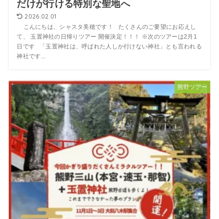
だけが行ける特別な聖地へ
2026.02.01
こんにちは、シャスタ美穂です！ たくさんのご要望にお応えし
て、 玉置神社の日帰りツアー 開催決定！！！ ※次のツアーは2月1
日です 「玉置神社は、呼ばれた人しか行けない神社」とも言われる
神社です...
熊野ツアー