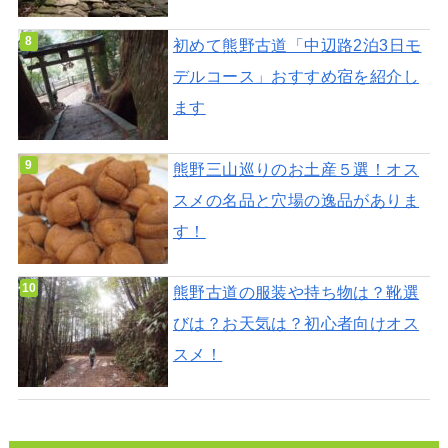
初めて熊野古道「中辺路2泊3日モ
デルコース」おすすめ宿を紹介し
ます
熊野三山巡りのお土産５選！オス
スメの名品と穴場の逸品がありま
す！
熊野古道の服装や持ち物は？靴選
びは？お天気は？初心者向けオス
スメ！