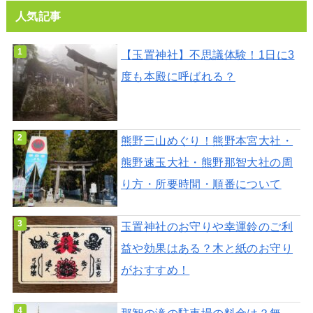
人気記事
【玉置神社】不思議体験！1日に3
度も本殿に呼ばれる？
熊野三山めぐり！熊野本宮大社・
熊野速玉大社・熊野那智大社の周
り方・所要時間・順番について
玉置神社のお守りや幸運鈴のご利
益や効果はある？木と紙のお守り
がおすすめ！
那智の滝の駐車場の料金は？無