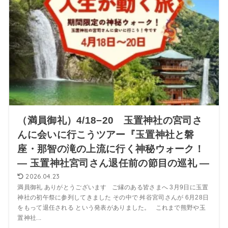
（満員御礼）4/18−20 玉置神社の宮司さ
んに会いに行こうツアー『玉置神社と磐
座・那智の滝の上流に行く神秘ウォーク！
― 玉置神社宮司さん退任前の節目の巡礼 ―
2026.04.23
満員御礼 ありがとうございます ご縁のある皆さまへ 3月9日に玉置
神社の初午祭に参列してきました その中で 舛谷宮司さんが 6月28日
をもって退任される という発表がありました。 これまで熊野や玉
置神社...