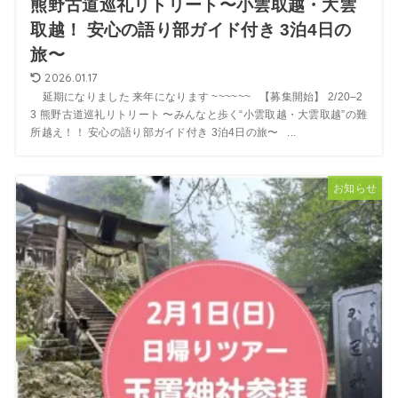
熊野古道巡礼リトリート〜小雲取越・大雲
取越！ 安心の語り部ガイド付き 3泊4日の
旅〜
2026.01.17
延期になりました 来年になります ~~~~~~ 【募集開始】 2/20–2
3 熊野古道巡礼リトリート 〜みんなと歩く“小雲取越・大雲取越”の難
所越え！！ 安心の語り部ガイド付き 3泊4日の旅〜 ...
お知らせ