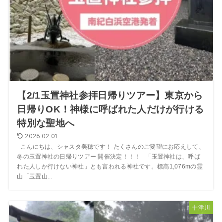
【2/1玉置神社参拝日帰りツアー】東京から
日帰りOK！神様に呼ばれた人だけが行ける
特別な聖地へ
2026.02.01
こんにちは、シャスタ美穂です！ たくさんのご要望にお応えして、
冬の玉置神社の日帰りツアー 開催決定！！！ 「玉置神社は、呼ば
れた人しか行けない神社」とも言われる神社です。標高1,076mの霊
山「玉置山...
十津川