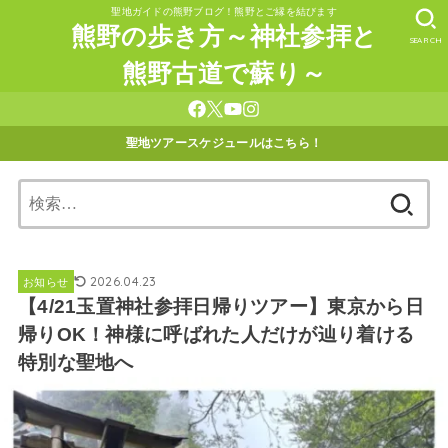
聖地ガイドの熊野ブログ！熊野とご縁を結びます
熊野の歩き方～神社参拝と
SEARCH
熊野古道で蘇り～
聖地ツアースケジュールはこちら！
検
索:
2026.04.23
お知らせ
【4/21玉置神社参拝日帰りツアー】東京から日
帰りOK！神様に呼ばれた人だけが辿り着ける
特別な聖地へ