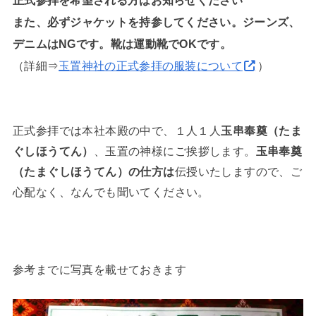
また、必ずジャケットを持参してください。ジーンズ、
デニムはNGです。靴は運動靴でOKです。
（詳細⇒
玉置神社の正式参拝の服装について
）
正式参拝では本社本殿の中で、１人１人
玉串奉奠（たま
ぐしほうてん）
、玉置の神様にご挨拶します。
玉串奉奠
（たまぐしほうてん）の仕方は
伝授いたしますので、ご
心配なく、なんでも聞いてください。
参考までに写真を載せておきます