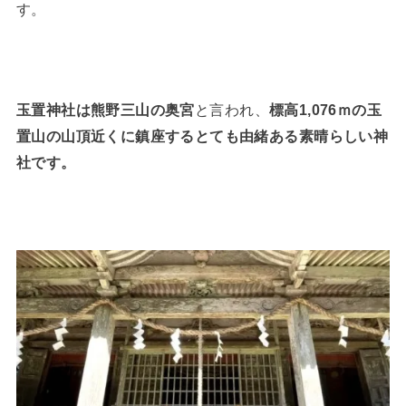
す。
玉置神社は熊野三山の奥宮
と言われ、
標高1,076ｍの玉
置山の山頂近くに鎮座するとても由緒ある素晴らしい神
社です。