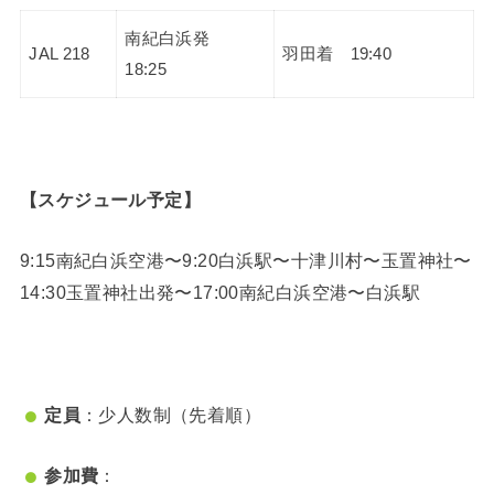
南紀白浜発
JAL 218
羽田着 19:40
18:25
【スケジュール予定】
9:15南紀白浜空港〜9:20白浜駅〜十津川村〜玉置神社〜
14:30玉置神社出発〜17:00南紀白浜空港〜白浜駅
定員
：少人数制（先着順）
参加費
：