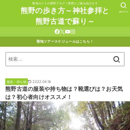
聖地ガイドの熊野ブログ！熊野とご縁を結びます
熊野の歩き方～神社参拝と
SEARCH
熊野古道で蘇り～
聖地ツアースケジュールはこちら！
検
索:
2022.04.18
服装・持ち物
熊野古道の服装や持ち物は？靴選びは？お天気
は？初心者向けオススメ！