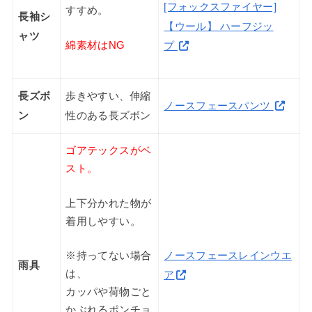
[フォックスファイヤー]
すすめ。
長袖シ
【ウール】 ハーフジッ
ャツ
綿素材はNG
プ
長ズボ
歩きやすい、伸縮
ノースフェースパンツ
ン
性のある長ズボン
ゴアテックスがベ
スト。
上下分かれた物が
着用しやすい。
ノースフェースレインウエ
※持ってない場合
雨具
は、
ア
カッパや荷物ごと
かぶれるポンチョ