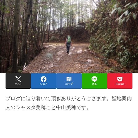
ポスト
シェア
はてブ
送る
Pocket
ブログに辿り着いて頂きありがとうござます。聖地案内
人のシャスタ美穂こと中山美穂です。