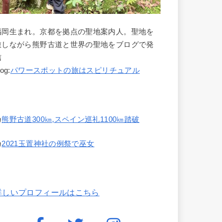
福岡生まれ。京都を拠点の聖地案内人。聖地を
旅しながら熊野古道と世界の聖地をブログで発
信
log:
パワースポットの旅はスピリチュアル
熊野古道300㎞,スペイン巡礼1100㎞踏破
2021玉置神社の例祭で巫女
詳しいプロフィールはこちら