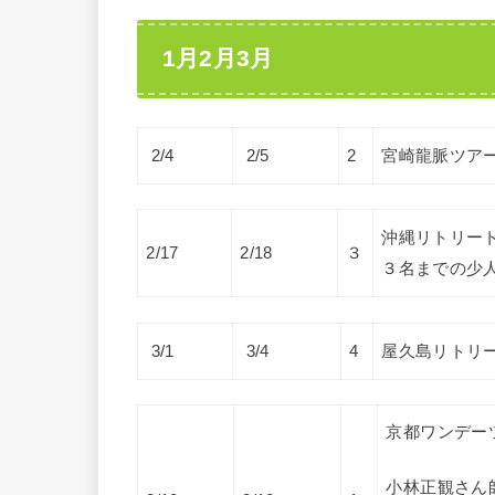
1月2月3月
2/4
2/5
2
宮崎龍脈ツア
沖縄リトリー
2/17
2/18
３
３名までの少
3/1
3/4
4
屋久島リトリ
京都ワンデー
小林正観さん