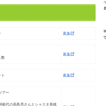
ー
募集
ト
募集
人数
ート
募集
ツアー
師範代の高島亮さんとシャスタ美穂