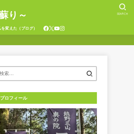
蘇り～
SEARCH
私を変えた（ブログ）
検
索:
プロフィール