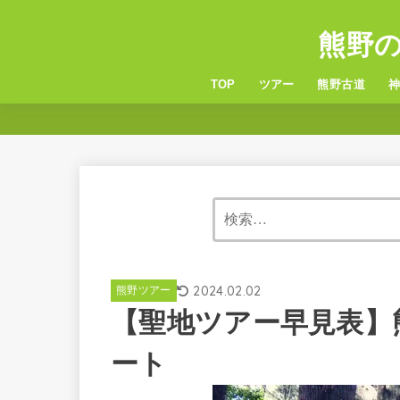
熊野
TOP
ツアー
熊野古道
6つの熊野古道
服装・持ち物
熊
玉
2024.02.02
熊野ツアー
【聖地ツアー早見表】
ート