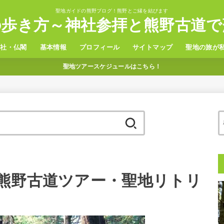
聖地ガイドの熊野ブログ！熊野とご縁を結びます
の歩き方～神社参拝と熊野古道で
神社・仏閣
基本情報
プロフィール
サイトマップ
聖地の旅が
聖地ツアースケジュールはこちら！
野三山
置神社
観光
グルメ
温泉
ホテル
アクセス
検
索:
熊野古道ツアー・聖地リトリ