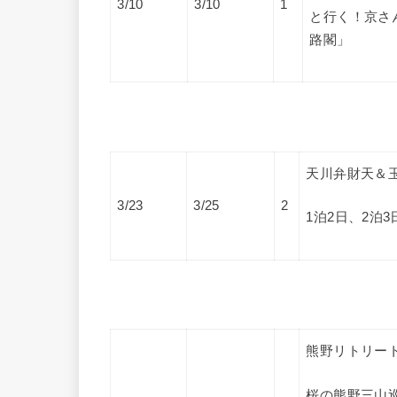
3/10
3/10
1
と行く！京さん
路閣」
天川弁財天＆
3/23
3/25
2
1泊2日、2泊3
熊野リトリー
桜の熊野三山