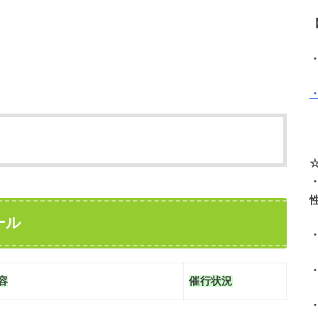
ール
容
催行状況