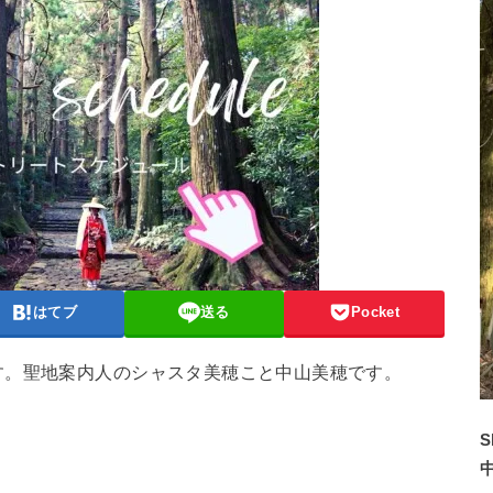
はてブ
送る
Pocket
す。聖地案内人のシャスタ美穂こと中山美穂です。
S