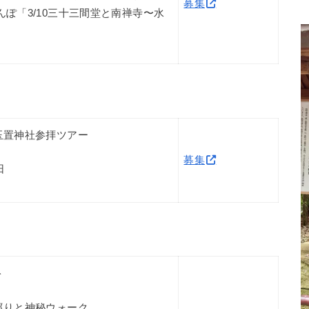
募集
ぽ「3/10三十三間堂と南禅寺〜水
玉置神社参拝ツアー
募集
日
ト
巡りと神秘ウォーク