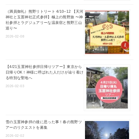
（満員御礼）熊野リトリート 4/10–12 【天河
神社と玉置神社正式参拝】極上の熊野旅 〜神
社参拝とラグジュアリーな温泉宿と熊野三山
巡り〜
2026-02-08
【4/21玉置神社参拝日帰りツアー】東京から
日帰りOK！神様に呼ばれた人だけが辿り着け
る特別な聖地へ
2026-02-03
雪の玉置神参拝の後に思った事！春の熊野ツ
アーのリクエストを募集
2026-02-02