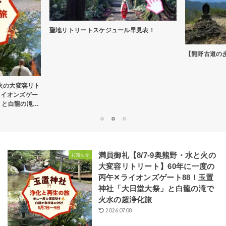
聖地リトリートスケジュール早見表！
【熊野古道の
と火の大変容リト
ライオンズゲー
」と白龍の滝で
1
2
3
満員御礼【8/7-9奥熊野・水と火の
お知らせ
大変容リトリート】60年に一度の
丙午✕ライオンズゲート88！玉置
神社「大日堂大祭」と白龍の滝で
火水の超浄化旅
2026.07.08