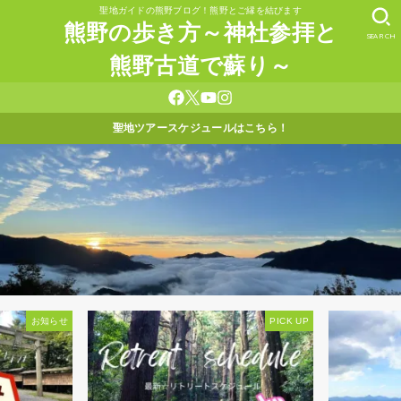
聖地ガイドの熊野ブログ！熊野とご縁を結びます
熊野の歩き方～神社参拝と
SEARCH
熊野古道で蘇り～
聖地ツアースケジュールはこちら！
お知らせ