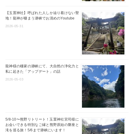
【玉置神社】呼ばれた人しか辿り着けない聖
地！龍神が棲まう瀞峡でお清めのYoutube
2026-05-31
龍神様の棲家の瀞峡にて、大自然の浄化力と
私に起きた「アップデート」の話
2026-05-03
5/8-10〜熊野リトリート！玉置神社宮司様に
お会いできる特別なご縁と熊野原始の磐座と
滝を巡る旅！5/6まで瀞峡にいます！