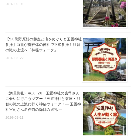
2026-05-01
【5/8熊野原始の磐座と滝をめぐりと玉置神社
参拝】白龍が御神体の神社で正式参拝！那智
の滝の上流へ「神秘ウォーク」
2026-03-27
（満員御礼）4/18−20 玉置神社の宮司さん
に会いに行こうツアー『玉置神社と磐座・那
智の滝の上流に行く神秘ウォーク！― 玉置神
社宮司さん退任前の節目の巡礼 ―
2026-03-11