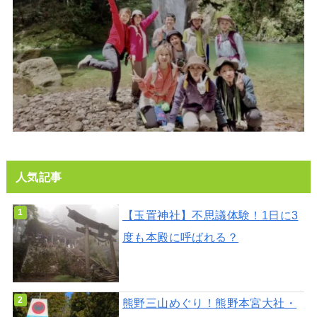
人気記事
【玉置神社】不思議体験！1日に3
度も本殿に呼ばれる？
熊野三山めぐり！熊野本宮大社・