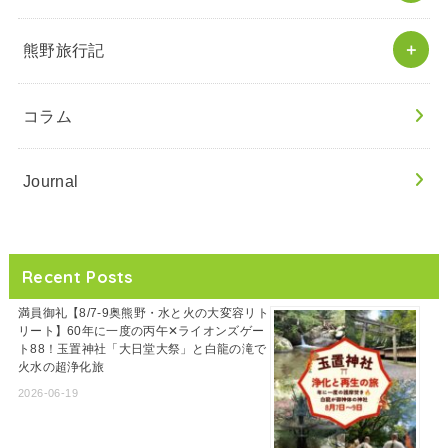
熊野旅行記
コラム
Journal
Recent Posts
満員御礼【8/7-9奥熊野・水と火の大変容リト
リート】60年に一度の丙午✕ライオンズゲー
ト88！玉置神社「大日堂大祭」と白龍の滝で
火水の超浄化旅
2026-06-19