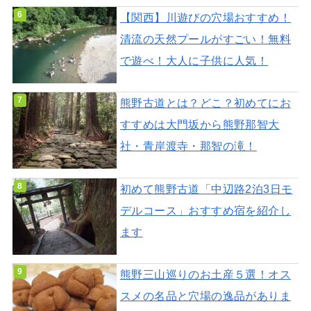
【関西】川遊びの穴場おすすめ！
清流の天然プールがすごい！無料
で遊べ！大人に子供に人気！
熊野古道とは？どこ？初めてにお
すすめは大門坂から熊野那智大
社・青岸渡寺・那智の滝！
初めて熊野古道「中辺路2泊3日モ
デルコース」おすすめ宿を紹介し
ます
熊野三山巡りのお土産５選！オス
スメの名品と穴場の逸品がありま