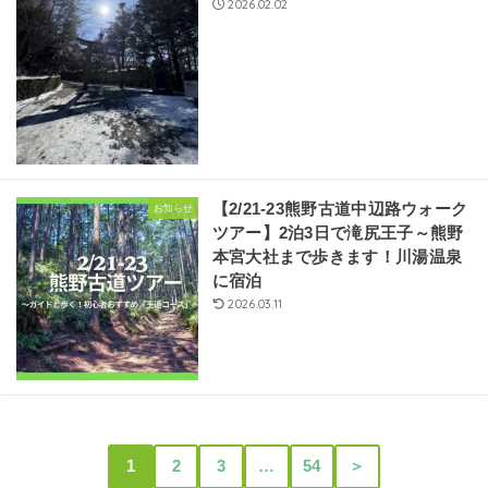
2026.02.02
【2/21-23熊野古道中辺路ウォーク
お知らせ
ツアー】2泊3日で滝尻王子～熊野
本宮大社まで歩きます！川湯温泉
に宿泊
2026.03.11
1
2
3
…
54
＞