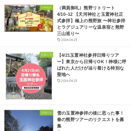
（満員御礼）熊野リトリート
お知らせ
4/10–12 【天河神社と玉置神社正
式参拝】極上の熊野旅 〜神社参拝
とラグジュアリーな温泉宿と熊野
三山巡り〜
2026.04.23
【4/21玉置神社参拝日帰りツア
お知らせ
ー】東京から日帰りOK！神様に呼
ばれた人だけが辿り着ける特別な
聖地へ
2026.04.23
雪の玉置神参拝の後に思った事！
お知らせ
春の熊野ツアーのリクエストを募
集