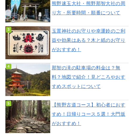
熊野速玉大社・熊野那智大社の周
り方・所要時間・順番について
玉置神社のお守りや幸運鈴のご利
益や効果はある？木と紙のお守り
がおすすめ！
那智の滝の駐車場の料金は？無
料？地図で紹介！見どころやおす
すめスポットについて
【熊野古道コース】初心者におす
すめ！日帰りコース５選！大門坂
がおすすめ！