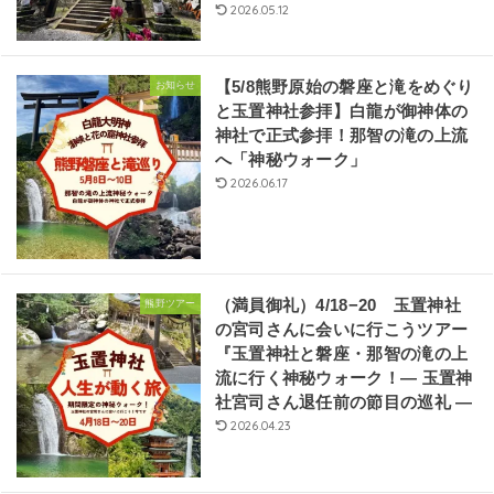
2026.05.12
【5/8熊野原始の磐座と滝をめぐり
お知らせ
と玉置神社参拝】白龍が御神体の
神社で正式参拝！那智の滝の上流
へ「神秘ウォーク」
2026.06.17
（満員御礼）4/18−20 玉置神社
熊野ツアー
の宮司さんに会いに行こうツアー
『玉置神社と磐座・那智の滝の上
流に行く神秘ウォーク！― 玉置神
社宮司さん退任前の節目の巡礼 ―
2026.04.23