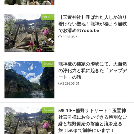
【玉置神社】呼ばれた人しか辿り
お知らせ
着けない聖地！龍神が棲まう瀞峡
でお清めのYoutube
2026.05.31
龍神様の棲家の瀞峡にて、大自然
Journal
の浄化力と私に起きた「アップデ
ート」の話
2026.05.03
5/8-10〜熊野リトリート！玉置神
Journal
社宮司様にお会いできる特別なご
縁と熊野原始の磐座と滝を巡る
旅！5/6まで瀞峡にいます！