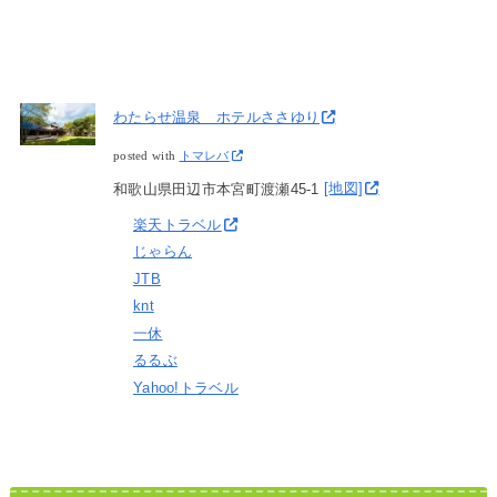
わたらせ温泉 ホテルささゆり
posted with
トマレバ
和歌山県田辺市本宮町渡瀬45-1
[地図]
楽天トラベル
じゃらん
JTB
knt
一休
るるぶ
Yahoo!トラベル