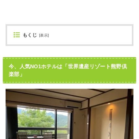
もくじ
[
表示
]
今、人気NO1ホテルは「世界遺産リゾート熊野倶
楽部」