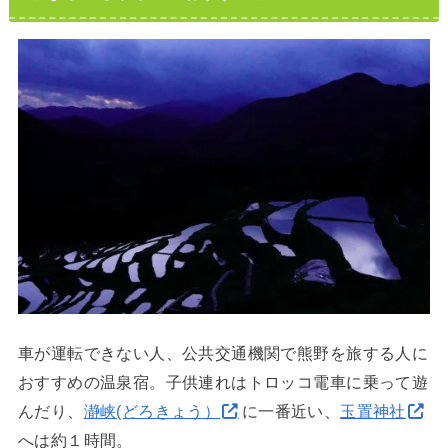
車が運転できない人、公共交通機関で熊野を旅する人に
おすすめの温泉宿。子供連れはトロッコ電車に乗って遊
んだり、
瀞峡(どろきょう）
に一番近い、
玉置神社
へは約１時間。