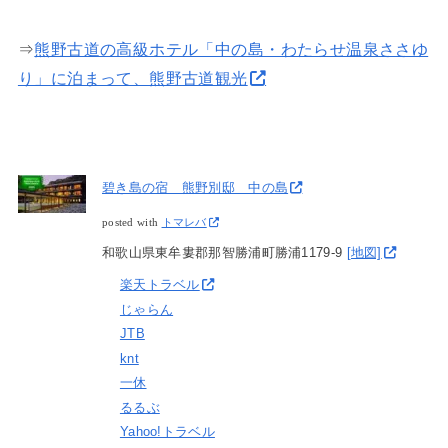
⇒
熊野古道の高級ホテル「中の島・わたらせ温泉ささゆ
り」に泊まって、熊野古道観光
碧き島の宿 熊野別邸 中の島
posted with
トマレバ
和歌山県東牟婁郡那智勝浦町勝浦1179-9
[地図]
楽天トラベル
じゃらん
JTB
knt
一休
るるぶ
Yahoo!トラベル