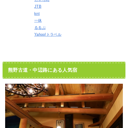
JTB
knt
一休
るるぶ
Yahoo!トラベル
熊野古道・中辺路にある人気宿