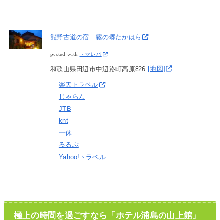
熊野古道の宿 霧の郷たかはら
posted with
トマレバ
和歌山県田辺市中辺路町高原826
[地図]
楽天トラベル
じゃらん
JTB
knt
一休
るるぶ
Yahoo!トラベル
極上の時間を過ごすなら「ホテル浦島の山上館」