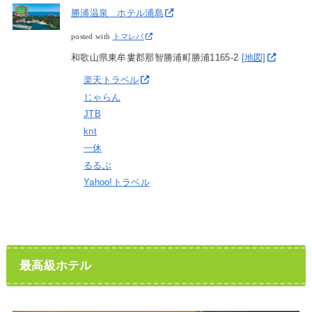
勝浦温泉 ホテル浦島
posted with
トマレバ
和歌山県東牟婁郡那智勝浦町勝浦1165-2
[地図]
楽天トラベル
じゃらん
JTB
knt
一休
るるぶ
Yahoo!トラベル
最高級ホテル