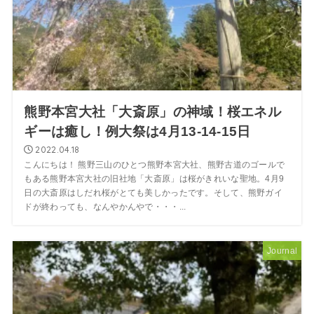
熊野本宮大社「大斎原」の神域！桜エネル
ギーは癒し！例大祭は4月13-14-15日
2022.04.18
こんにちは！ 熊野三山のひとつ熊野本宮大社、熊野古道のゴールで
もある熊野本宮大社の旧社地「大斎原」は桜がきれいな聖地。4月9
日の大斎原はしだれ桜がとても美しかったです。そして、熊野ガイ
ドが終わっても、なんやかんやで・・・...
Journal