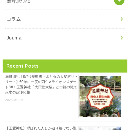
熊野旅行記
コラム
Journal
Recent Posts
満員御礼【8/7-9奥熊野・水と火の大変容リト
リート】60年に一度の丙午✕ライオンズゲー
ト88！玉置神社「大日堂大祭」と白龍の滝で
火水の超浄化旅
2026-06-19
【玉置神社】呼ばれた人しか辿り着けない聖