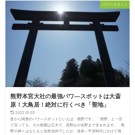
パワースポット
熊野本宮大社の最強パワ―スポットは大斎
原！大鳥居！絶対に行くべき「聖地」
2022.01.03
昔から関西のパワ―スポットといえば、熊野です。 「熊野」と一言
で言っても、その範囲は広大で、高野山や吉野まで含まれます。 熊
野の神々はもともと自然信仰でしたが、奈良～平安時代にかけて熊