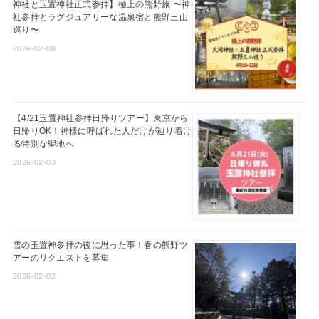
神社と玉置神社正式参拝】極上の熊野旅 〜神
社参拝とラグジュアリーな温泉宿と熊野三山
巡り〜
2026-02-08
【4/21玉置神社参拝日帰りツアー】東京から
日帰りOK！神様に呼ばれた人だけが辿り着け
る特別な聖地へ
2026-02-03
雪の玉置神参拝の後に思った事！春の熊野ツ
アーのリクエストを募集
2026-02-02