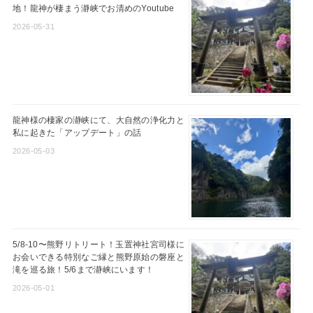
地！龍神が棲まう瀞峡でお清めのYoutube
2026-05-31
龍神様の棲家の瀞峡にて、大自然の浄化力と
私に起きた「アップデート」の話
2026-05-03
5/8-10〜熊野リトリート！玉置神社宮司様に
お会いできる特別なご縁と熊野原始の磐座と
滝を巡る旅！5/6まで瀞峡にいます！
2026-05-01