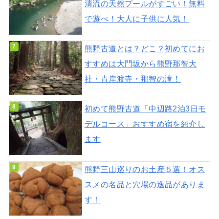
清流の天然プールがすごい！無料
で遊べ！大人に子供に人気！
熊野古道とは？どこ？初めてにお
すすめは大門坂から熊野那智大
社・青岸渡寺・那智の滝！
初めて熊野古道「中辺路2泊3日モ
デルコース」おすすめ宿を紹介し
ます
熊野三山巡りのお土産５選！オス
スメの名品と穴場の逸品がありま
す！