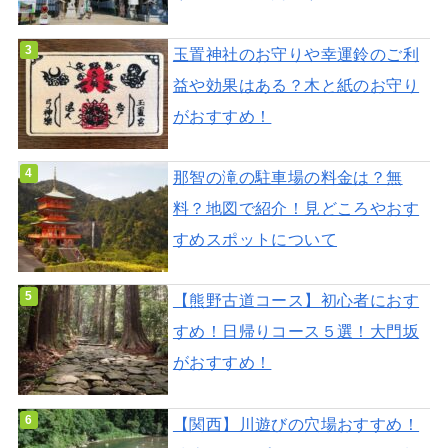
玉置神社のお守りや幸運鈴のご利
益や効果はある？木と紙のお守り
がおすすめ！
那智の滝の駐車場の料金は？無
料？地図で紹介！見どころやおす
すめスポットについて
【熊野古道コース】初心者におす
すめ！日帰りコース５選！大門坂
がおすすめ！
【関西】川遊びの穴場おすすめ！