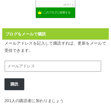
参加する
このブログに投票する
ブログをメールで購読
メールアドレスを記入して購読すれば、更新をメールで
受信できます。
メ
ー
ル
購読
ア
ド
レ
201人の購読者に加わりましょう
ス