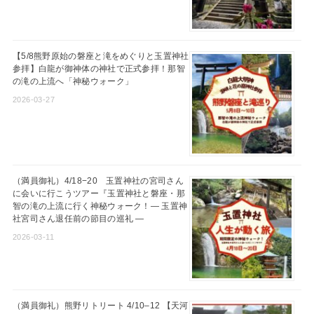
【5/8熊野原始の磐座と滝をめぐりと玉置神社
参拝】白龍が御神体の神社で正式参拝！那智
の滝の上流へ「神秘ウォーク」
2026-03-27
（満員御礼）4/18−20 玉置神社の宮司さん
に会いに行こうツアー『玉置神社と磐座・那
智の滝の上流に行く神秘ウォーク！― 玉置神
社宮司さん退任前の節目の巡礼 ―
2026-03-11
（満員御礼）熊野リトリート 4/10–12 【天河