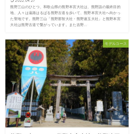
2022.04.27
熊野三山のひとつ、和歌山県の熊野本宮大社は、熊野詣の最終目的
地、人々は遠路はるばる熊野古道を歩いて、熊野本宮大社へ向かっ
た聖地です。熊野三山「熊野那智大社・熊野速玉大社」と熊野本宮
大社は熊野古道で繋がっています。また吉野...
モデルコース