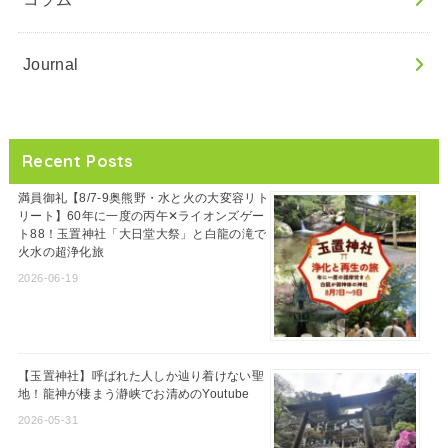
Journal
Recent Posts
満員御礼【8/7-9奥熊野・水と火の大変容リト
リート】60年に一度の丙午✕ライオンズゲー
ト88！玉置神社「大日堂大祭」と白龍の滝で
火水の超浄化旅
2026-06-19
【玉置神社】呼ばれた人しか辿り着けない聖
地！龍神が棲まう瀞峡でお清めのYoutube
2026-05-31