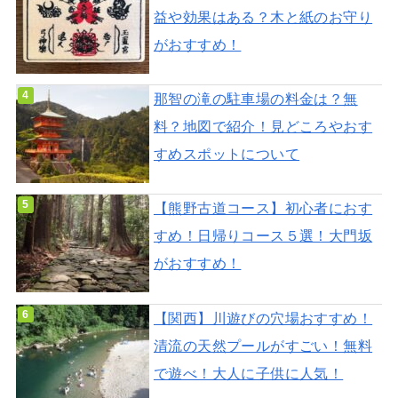
益や効果はある？木と紙のお守り
がおすすめ！
那智の滝の駐車場の料金は？無
料？地図で紹介！見どころやおす
すめスポットについて
【熊野古道コース】初心者におす
すめ！日帰りコース５選！大門坂
がおすすめ！
【関西】川遊びの穴場おすすめ！
清流の天然プールがすごい！無料
で遊べ！大人に子供に人気！