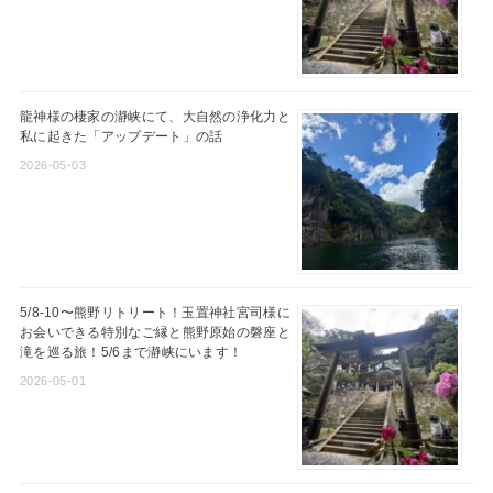
龍神様の棲家の瀞峡にて、大自然の浄化力と
私に起きた「アップデート」の話
2026-05-03
5/8-10〜熊野リトリート！玉置神社宮司様に
お会いできる特別なご縁と熊野原始の磐座と
滝を巡る旅！5/6まで瀞峡にいます！
2026-05-01