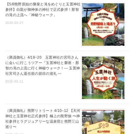
【5/8熊野原始の磐座と滝をめぐりと玉置神社
参拝】白龍が御神体の神社で正式参拝！那智
の滝の上流へ「神秘ウォーク」
2026-03-27
（満員御礼）4/18−20 玉置神社の宮司さん
に会いに行こうツアー『玉置神社と磐座・那
智の滝の上流に行く神秘ウォーク！― 玉置神
社宮司さん退任前の節目の巡礼 ―
2026-03-11
（満員御礼）熊野リトリート 4/10–12 【天河
神社と玉置神社正式参拝】極上の熊野旅 〜神
社参拝とラグジュアリーな温泉宿と熊野三山
巡り〜