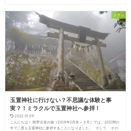
コラム
玉置神社に行けない？不思議な体験と事
実？！ミラクルで玉置神社へ参拝！
2022.01.09
こんにちは！ 熊野古道の旅（2019年2月末～３月）では、10日間の
中で二度も玉置神社に参拝することになりました。 そして、 その