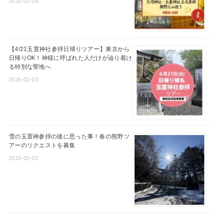
2026-02-08
【4/21玉置神社参拝日帰りツアー】東京から
日帰りOK！神様に呼ばれた人だけが辿り着け
る特別な聖地へ
2026-02-03
雪の玉置神参拝の後に思った事！春の熊野ツ
アーのリクエストを募集
2026-02-02