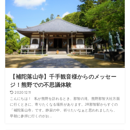
【補陀落山寺】千手観音様からのメッセー
ジ！熊野での不思議体験
2020.12.11
こんにちは！ 私が熊野を訪れるとき、那智の滝、熊野那智大社方面
に行くときに、寄りたくなる場所があります。JR那智駅からすぐの
「補陀落山寺」です。静寂の中、祈りたいなぁと思われましたら、
早朝に参拝に行くのがお...