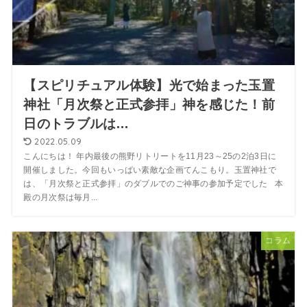
【スピリチュアル体験】光で始まった玉置
神社「月次祭と正式参拝」神を感じた！前
日のトラブルは…
2022.05.09
こんにちは！ 年内最後の熊野リトリートを11月23～25の2泊3日に
開催しました。今回もいっぱい素敵な企画てんこもり。玉置神社で
は、「月次祭と正式参拝」のダブルでのご神事の参加予定でした 本
殿の月次祭は毎月...
コラム