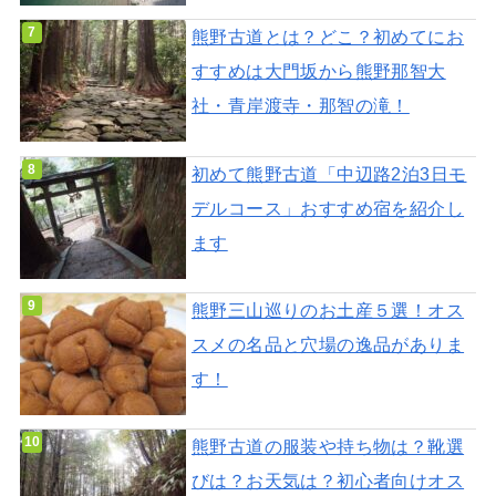
熊野古道とは？どこ？初めてにお
すすめは大門坂から熊野那智大
社・青岸渡寺・那智の滝！
初めて熊野古道「中辺路2泊3日モ
デルコース」おすすめ宿を紹介し
ます
熊野三山巡りのお土産５選！オス
スメの名品と穴場の逸品がありま
す！
熊野古道の服装や持ち物は？靴選
びは？お天気は？初心者向けオス