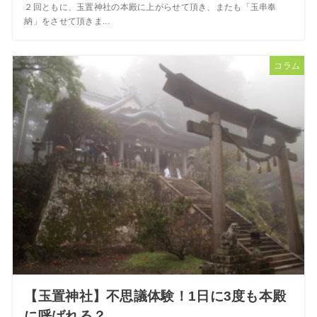
２回ともに、玉置神社の本殿に上がらせて頂き、またも「玉串奉
納」をさせて頂きま...
コラム
【玉置神社】不思議体験！1日に3度も本殿
に呼ばれる？