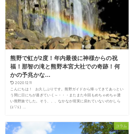
熊野で虹が2度！年内最後に神様からの祝
福！那智の滝と熊野本宮大社での奇跡！何
かの予兆かな…
2020.12.11
こんにちは！ お久しぶりです。熊野ガイドから帰ってきてあっとい
う間に日にちが過ぎていく～・・・またまた今回もめちゃめちゃ濃
い熊野旅でした。そう、、、なかなか現実に戻れていないのかしら
(≧▽≦) ...
コラム