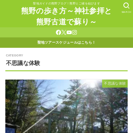
聖地ガイドの熊野ブログ！熊野とご縁を結びます
熊野の歩き方～神社参拝と
SEARCH
熊野古道で蘇り～
聖地ツアースケジュールはこちら！
不思議な体験
不思議な体験