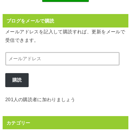
ブログをメールで購読
メールアドレスを記入して購読すれば、更新をメールで
受信できます。
メ
ー
ル
購読
ア
ド
レ
201人の購読者に加わりましょう
ス
カテゴリー