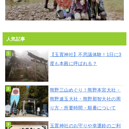
人気記事
【玉置神社】不思議体験！1日に3
度も本殿に呼ばれる？
熊野三山めぐり！熊野本宮大社・
熊野速玉大社・熊野那智大社の周
り方・所要時間・順番について
玉置神社のお守りや幸運鈴のご利