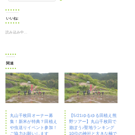
いいね:
読み込み中…
関連
丸山千枚田オーナー募
【5/21ゆるゆる田植え熊
集！新米が特典？田植え
野ツアー】丸山千枚田で
や虫送りイベント参加！
遊ぼう♪聖地ランキング
ご協力お願いします
10位の神社と大きな楠で