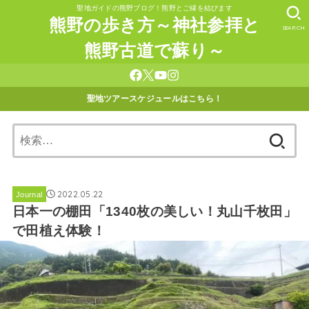
聖地ガイドの熊野ブログ！熊野とご縁を結びます
熊野の歩き方～神社参拝と
SEARCH
熊野古道で蘇り～
聖地ツアースケジュールはこちら！
検
索:
2022.05.22
Journal
日本一の棚田「1340枚の美しい！丸山千枚田」
で田植え体験！