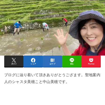
ポスト
シェア
はてブ
送る
Pocket
ブログに辿り着いて頂きありがとうござます。聖地案内
人のシャスタ美穂こと中山美穂です。