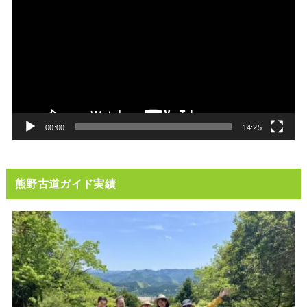
画
プ
レ
ー
ヤ
ー
00:00
14:25
熊野古道ガイド実績