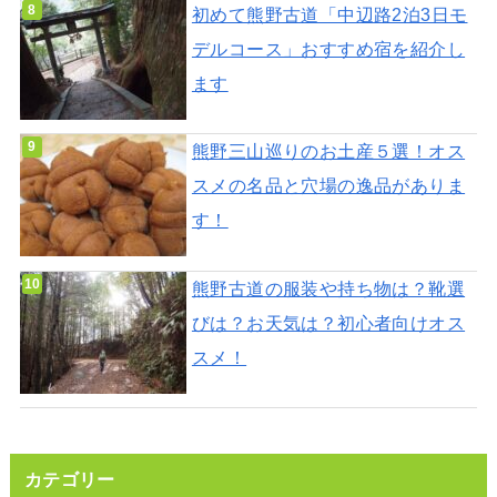
初めて熊野古道「中辺路2泊3日モ
デルコース」おすすめ宿を紹介し
ます
熊野三山巡りのお土産５選！オス
スメの名品と穴場の逸品がありま
す！
熊野古道の服装や持ち物は？靴選
びは？お天気は？初心者向けオス
スメ！
カテゴリー