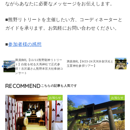
ながらあなたに必要なメッセージをお伝えします。
■熊野リトリートを主催したい方、コーディネーターと
ガイドを承ります。お気軽にお問い合わせください。
■
参加者様の感想
満員御礼【11/11熊野龍神リトリー
満員御礼【9/23-24天河弁財天社と
ト】白龍を祀る大馬神社で正式参
玉置神社参拝ツアー】
拝！古沢巖さん熊野本宮大社奉納コ
ンサート
RECOMMEND
お知らせ
お知らせ