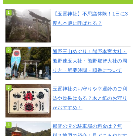
【玉置神社】不思議体験！1日に3
度も本殿に呼ばれる？
熊野三山めぐり！熊野本宮大社・
熊野速玉大社・熊野那智大社の周
り方・所要時間・順番について
玉置神社のお守りや幸運鈴のご利
益や効果はある？木と紙のお守り
がおすすめ！
那智の滝の駐車場の料金は？無
料？地図で紹介！見どころやおす