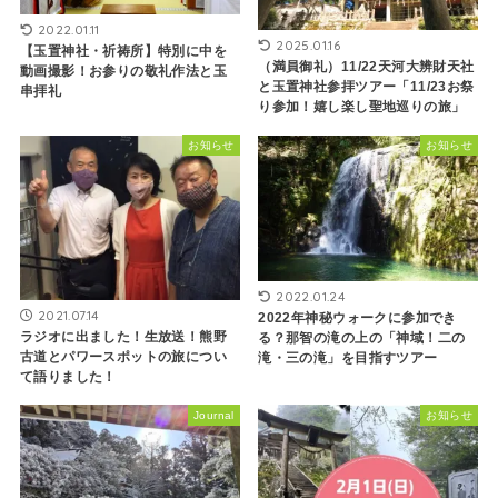
2022.01.11
2025.01.16
【玉置神社・祈祷所】特別に中を
（満員御礼）11/22天河大辨財天社
動画撮影！お参りの敬礼作法と玉
と玉置神社参拝ツアー「11/23お祭
串拝礼
り参加！嬉し楽し聖地巡りの旅」
お知らせ
お知らせ
2022.01.24
2021.07.14
2022年神秘ウォークに参加でき
ラジオに出ました！生放送！熊野
る？那智の滝の上の「神域！二の
古道とパワースポットの旅につい
滝・三の滝」を目指すツアー
て語りました！
Journal
お知らせ