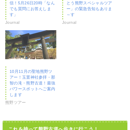
信！5月26日20時「なん
とう熊野スペシャルツア
でも質問にお答えしま
ー」の緊急告知もありま
す」
～す
Journal
Journal
10月11月の聖地熊野ツ
アー！玉置神社参拝・那
智の滝・熊野古道！最強
パワースポットへご案内
します
熊野ツアー
これを持って熊野古道へ歩きに行こう！