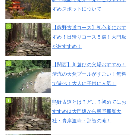
すめスポットについて
【熊野古道コース】初心者におす
すめ！日帰りコース５選！大門坂
がおすすめ！
【関西】川遊びの穴場おすすめ！
清流の天然プールがすごい！無料
で遊べ！大人に子供に人気！
熊野古道とは？どこ？初めてにお
すすめは大門坂から熊野那智大
社・青岸渡寺・那智の滝！