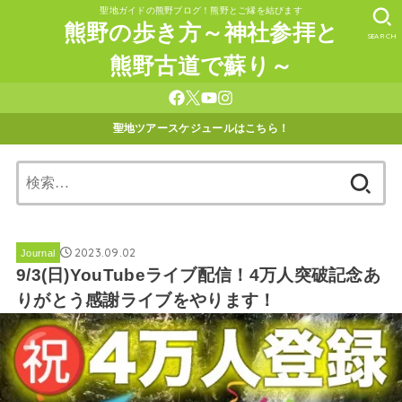
聖地ガイドの熊野ブログ！熊野とご縁を結びます
熊野の歩き方～神社参拝と
SEARCH
熊野古道で蘇り～
聖地ツアースケジュールはこちら！
検
索:
2023.09.02
Journal
9/3(日)YouTubeライブ配信！4万人突破記念あ
りがとう感謝ライブをやります！