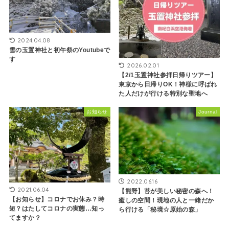
2024.04.08
雪の玉置神社と初午祭のYoutubeで
す
2026.02.01
【2/1玉置神社参拝日帰りツアー】
東京から日帰りOK！神様に呼ばれ
た人だけが行ける特別な聖地へ
お知らせ
Journal
2022.06.16
2021.06.04
【熊野】苔が美しい秘密の森へ！
【お知らせ】コロナでお休み？時
癒しの空間！現地の人と一緒だか
短？はたしてコロナの実態…知っ
ら行ける「秘境☆原始の森」
てますか？