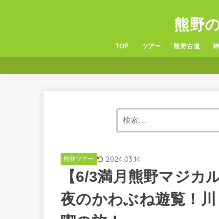
熊野
TOP
ツアー
熊野古道
6つの熊野古道
服装・持ち物
熊
玉
2024.03.14
熊野ツアー
【6/3満月熊野マジ
夜のかわぶね遊覧！川