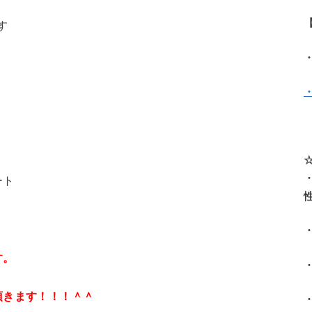
す
ート
す。
頂きます！！！＾＾