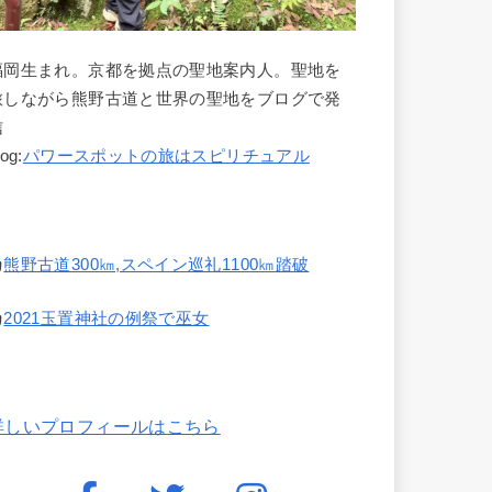
福岡生まれ。京都を拠点の聖地案内人。聖地を
旅しながら熊野古道と世界の聖地をブログで発
信
log:
パワースポットの旅はスピリチュアル
熊野古道300㎞,スペイン巡礼1100㎞踏破
2021玉置神社の例祭で巫女
詳しいプロフィールはこちら