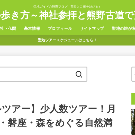
聖地ガイドの熊野ブログ！熊野とご縁を結びます
の歩き方～神社参拝と熊野古道で
神社・仏閣
基本情報
プロフィール
サイトマップ
聖地の旅が
聖地ツアースケジュールはこちら！
野三山
置神社
観光
グルメ
温泉
ホテル
アクセス
検
索:
カルツアー】少人数ツアー！月
・磐座・森をめぐる自然満