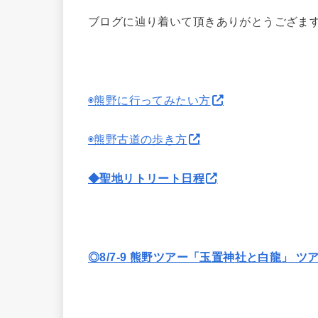
ブログに辿り着いて頂きありがとうござま
◉熊野に行ってみたい方
◉熊野古道の歩き方
◆聖地リトリート日程
◎8/7-9 熊野ツアー「玉置神社と白龍」 ツ