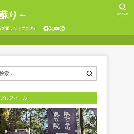
蘇り～
SEARCH
私を変えた（ブログ）
検
索:
プロフィール