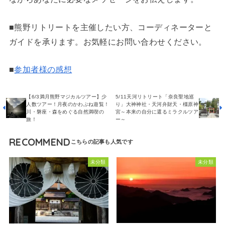
■熊野リトリートを主催したい方、コーディネーターと
ガイドを承ります。お気軽にお問い合わせください。
■
参加者様の感想
【6/3満月熊野マジカルツアー】少
5/11天河リトリート「奈良聖地巡
人数ツアー！月夜のかわぶね遊覧！
り」大神神社・天河弁財天・橿原神
川・磐座・森をめぐる自然満喫の
宮～本来の自分に還るミラクルツア
旅！
ー～
RECOMMEND
未分類
未分類