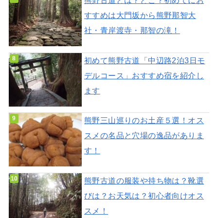
熊野古道とは？どこ？初めてにお
すすめは大門坂から熊野那智大
社・青岸渡寺・那智の滝！
初めて熊野古道「中辺路2泊3日モ
デルコース」おすすめ宿を紹介し
ます
熊野三山巡りのお土産５選！オス
スメの名品と穴場の逸品がありま
す！
熊野古道の服装や持ち物は？靴選
びは？お天気は？初心者向けオス
スメ！