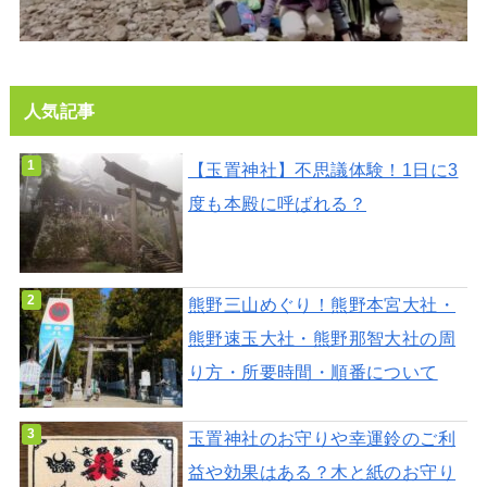
人気記事
【玉置神社】不思議体験！1日に3
度も本殿に呼ばれる？
熊野三山めぐり！熊野本宮大社・
熊野速玉大社・熊野那智大社の周
り方・所要時間・順番について
玉置神社のお守りや幸運鈴のご利
益や効果はある？木と紙のお守り