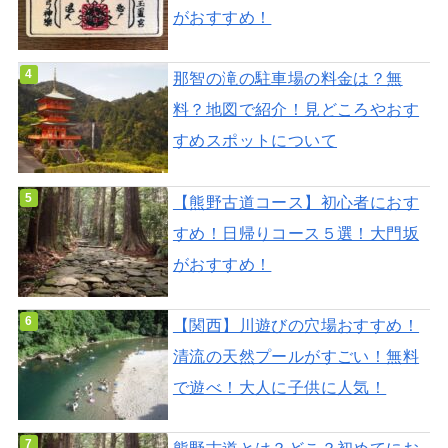
がおすすめ！
那智の滝の駐車場の料金は？無
料？地図で紹介！見どころやおす
すめスポットについて
【熊野古道コース】初心者におす
すめ！日帰りコース５選！大門坂
がおすすめ！
【関西】川遊びの穴場おすすめ！
清流の天然プールがすごい！無料
で遊べ！大人に子供に人気！