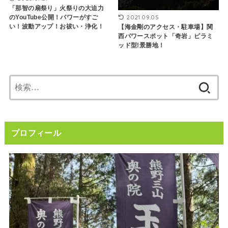
「那智の扇祭り」火祭りの大迫力
2021.09.05
のYouTube公開！パワーがすご
い！波動アップ！お祓い・浄化！
【海金剛のアクセス・駐車場】関
西パワースポット「奇岩」ピラミ
ッド型!景勝地！
検
索:
プロフィール