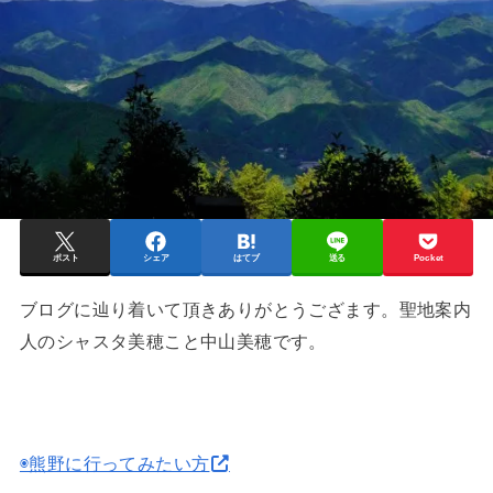
ポスト
シェア
はてブ
送る
Pocket
ブログに辿り着いて頂きありがとうござます。聖地案内
人のシャスタ美穂こと中山美穂です。
◉熊野に行ってみたい方