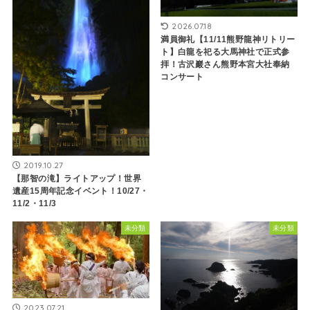
2026.07.18
満員御礼【11/11熊野龍神リトリー
ト】白龍を祀る大馬神社で正式参
拝！古沢巖さん熊野本宮大社奉納
コンサート
2019.10.27
【那智の滝】ライトアップ！世界
遺産15周年記念イベント！10/27・
11/2・11/3
未分類
未分類
2023.07.21