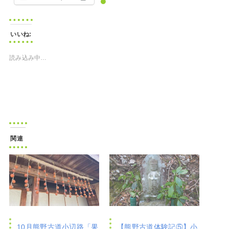
いいね:
読み込み中…
関連
10月熊野古道小辺路「果
【熊野古道体験記⑤】小