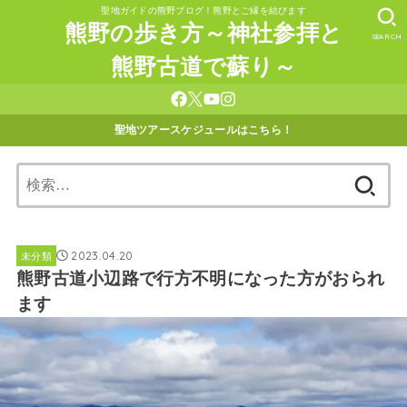
聖地ガイドの熊野ブログ！熊野とご縁を結びます
熊野の歩き方～神社参拝と
SEARCH
熊野古道で蘇り～
聖地ツアースケジュールはこちら！
検
索:
2023.04.20
未分類
熊野古道小辺路で行方不明になった方がおられ
ます