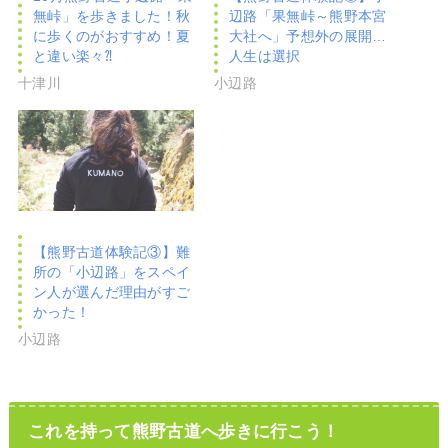
無峠」を歩きました！秋
辺路「果無峠～熊野本宮
に歩くのがおすすめ！夏
大社へ」予想外の展開…
と違い楽々⁈
人生は選択
十津川
小辺路
【熊野古道体験記③】難
所の「小辺路」をスペイ
ン人が選んだ理由がすご
かった！
小辺路
これを持って熊野古道へ歩きに行こう！