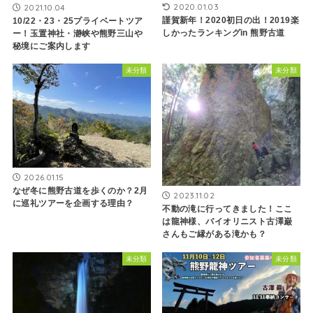
2020.01.03
2021.10.04
謹賀新年！2020初日の出！2019楽
10/22・23・25プライベートツア
しかったランキングin 熊野古道
ー！玉置神社・瀞峡や熊野三山や
秘境にご案内します
未分類
未分類
2026.01.15
なぜ冬に熊野古道を歩くのか？2月
2023.11.02
に巡礼ツアーを企画する理由？
不動の滝に行ってきました！ここ
は龍神様、バイオリニスト古澤巌
さんもご縁がある滝かも？
未分類
未分類