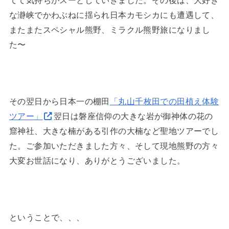
てて気持ちがスーとしていきました。その後は、大好き
な瀞峡でかわぶねに揺られ日本カモシカにも遭遇して、
またまたスペシャル熊野、ミラクル熊野旅になりまし
た〜
その翌日から日本一の棚田
「丸山千枚田での田植え体験
ツアー」
翌日は磐座信仰の大きな岩が御神体の花の
窟神社、大きな楠がある引作の大楠など聖地ツアーでし
た。ご参加いただきました方々、そして現地熊野の方々
大変お世話になり、ありがとうございました。
ということで、、、