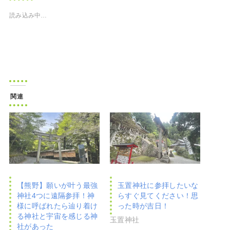
読み込み中…
関連
【熊野】願いが叶う最強
玉置神社に参拝したいな
神社4つに遠隔参拝！神
らすぐ見てください！思
様に呼ばれたら辿り着け
った時が吉日！
る神社と宇宙を感じる神
玉置神社
社があった