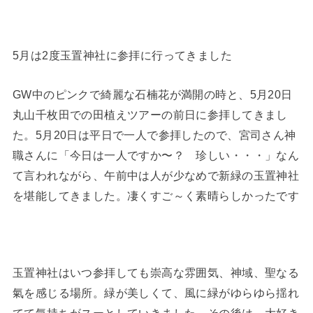
5月は2度玉置神社に参拝に行ってきました
GW中のピンクで綺麗な石楠花が満開の時と、5月20日
丸山千枚田での田植えツアーの前日に参拝してきまし
た。5月20日は平日で一人で参拝したので、宮司さん神
職さんに「今日は一人ですか〜？ 珍しい・・・」なん
て言われながら、午前中は人が少なめで新緑の玉置神社
を堪能してきました。凄くすご～く素晴らしかったです
玉置神社はいつ参拝しても崇高な雰囲気、神域、聖なる
氣を感じる場所。緑が美しくて、風に緑がゆらゆら揺れ