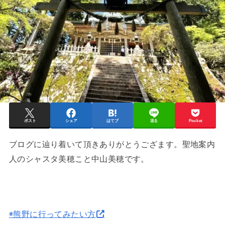
ポスト
シェア
はてブ
送る
Pocket
ブログに辿り着いて頂きありがとうござます。聖地案内
人のシャスタ美穂こと中山美穂です。
◉熊野に行ってみたい方