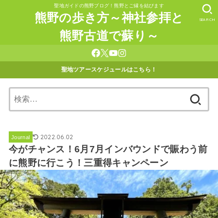
聖地ガイドの熊野ブログ！熊野とご縁を結びます
熊野の歩き方～神社参拝と
SEARCH
熊野古道で蘇り～
聖地ツアースケジュールはこちら！
検
索:
2022.06.02
Journal
今がチャンス！6月7月インバウンドで賑わう前
に熊野に行こう！三重得キャンペーン