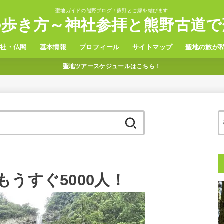
聖地ガイドの熊野ブログ！熊野とご縁を結びます
の歩き方～神社参拝と熊野古道で
神社・仏閣
基本情報
プロフィール
サイトマップ
聖地の旅が
聖地ツアースケジュールはこちら！
野三山
置神社
観光
グルメ
温泉
ホテル
アクセス
検
索:
うすぐ5000人！