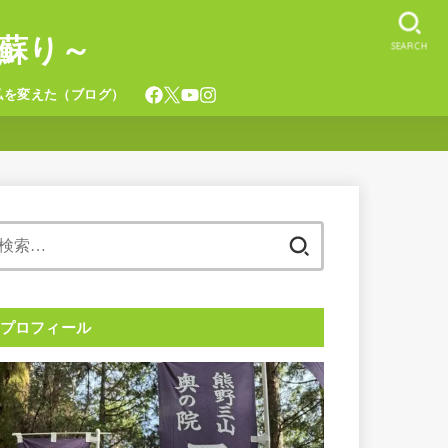
蘇り～
SEARCH
私を変えた（ブログ）
検
索:
プロフィール