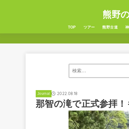
熊野
TOP
ツアー
熊野古道
6つの熊野古道
服装・持ち物
熊
玉
2022.08.18
Journal
那智の滝で正式参拝！も