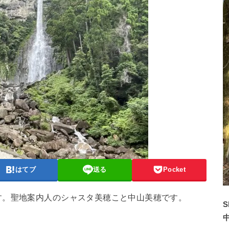
はてブ
送る
Pocket
す。聖地案内人のシャスタ美穂こと中山美穂です。
S