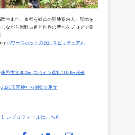
福岡生まれ。京都を拠点の聖地案内人。聖地を
旅しながら熊野古道と世界の聖地をブログで発
信
log:
パワースポットの旅はスピリチュアル
熊野古道300㎞,スペイン巡礼1100㎞踏破
2021玉置神社の例祭で巫女
詳しいプロフィールはこちら