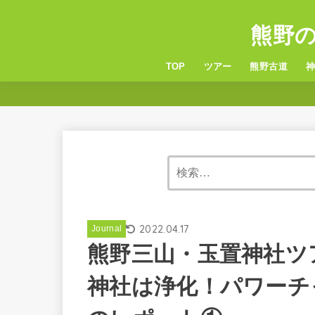
熊野
TOP
ツアー
熊野古道
6つの熊野古道
服装・持ち物
熊
玉
2022.04.17
Journal
熊野三山・玉置神社ツ
神社は浄化！パワーチ