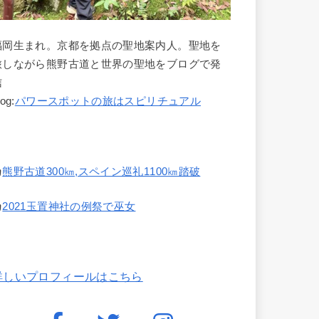
福岡生まれ。京都を拠点の聖地案内人。聖地を
旅しながら熊野古道と世界の聖地をブログで発
信
log:
パワースポットの旅はスピリチュアル
熊野古道300㎞,スペイン巡礼1100㎞踏破
2021玉置神社の例祭で巫女
詳しいプロフィールはこちら