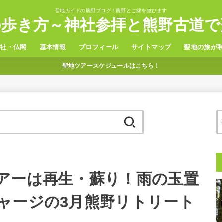
聖地ガイドの熊野ブログ！熊野とご縁を結びます
の歩き方～神社参拝と熊野古道で
神社・仏閣
基本情報
プロフィール
サイトマップ
聖地の旅が
聖地ツアースケジュールはこちら！
野三山
置神社
観光
グルメ
温泉
ホテル
アクセス
検
索:
アーは再生・蘇り！雨の玉置
ャージの3月熊野リトリート