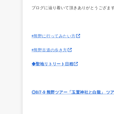
ブログに辿り着いて頂きありがとうござま
◉熊野に行ってみたい方
◉熊野古道の歩き方
◆聖地リトリート日程
◎8/7-9 熊野ツアー「玉置神社と白龍」 ツ