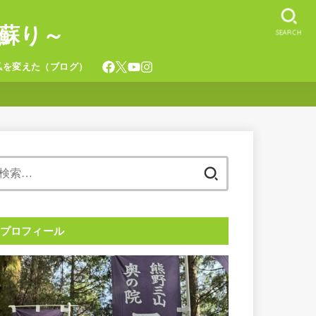
蘇り～
SEARCH
私を変えた（ブログ）
検
索:
プロフィール