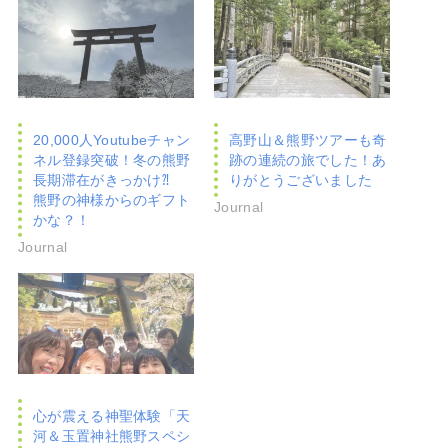
20,000人Youtubeチャン
高野山＆熊野ツアーも奇
ネル登録突破！冬の熊野
跡の連続の旅でした！あ
長期滞在がきっかけ⁈
りがとうございました
熊野の神様からのギフト
Journal
かな？！
Journal
心が震える神聖体験「天
河＆玉置神社熊野スペシ