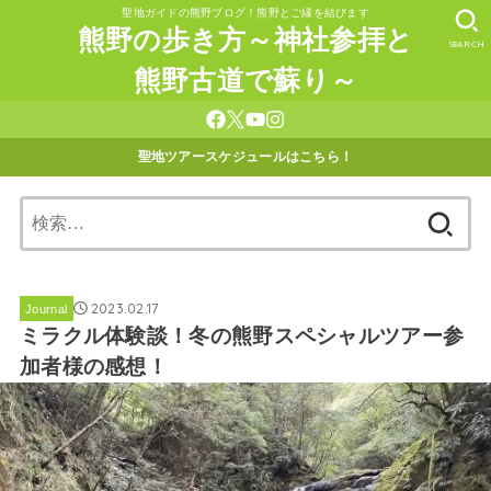
聖地ガイドの熊野ブログ！熊野とご縁を結びます
熊野の歩き方～神社参拝と
SEARCH
熊野古道で蘇り～
聖地ツアースケジュールはこちら！
検
索:
2023.02.17
Journal
ミラクル体験談！冬の熊野スペシャルツアー参
加者様の感想！