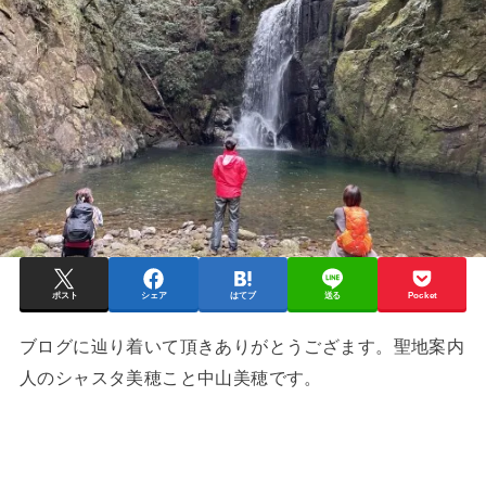
ポスト
シェア
はてブ
送る
Pocket
ブログに辿り着いて頂きありがとうござます。聖地案内
人のシャスタ美穂こと中山美穂です。