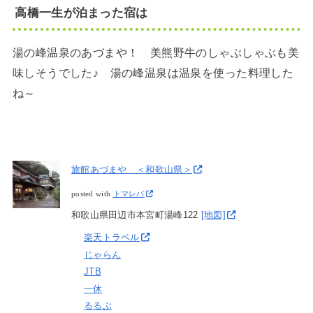
高橋一生が泊まった宿は
湯の峰温泉のあづまや！ 美熊野牛のしゃぶしゃぶも美
味しそうでした♪ 湯の峰温泉は温泉を使った料理した
ね～
旅館あづまや ＜和歌山県＞
posted with
トマレバ
和歌山県田辺市本宮町湯峰122
[地図]
楽天トラベル
じゃらん
JTB
一休
るるぶ