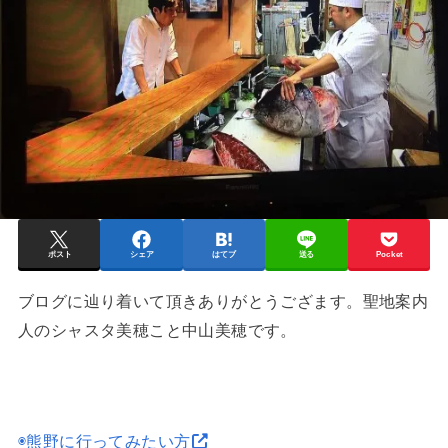
ポスト
シェア
はてブ
送る
Pocket
ブログに辿り着いて頂きありがとうござます。聖地案内
人のシャスタ美穂こと中山美穂です。
◉熊野に行ってみたい方