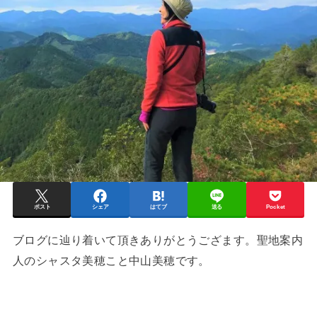
ポスト
シェア
はてブ
送る
Pocket
ブログに辿り着いて頂きありがとうござます。聖地案内
人のシャスタ美穂こと中山美穂です。