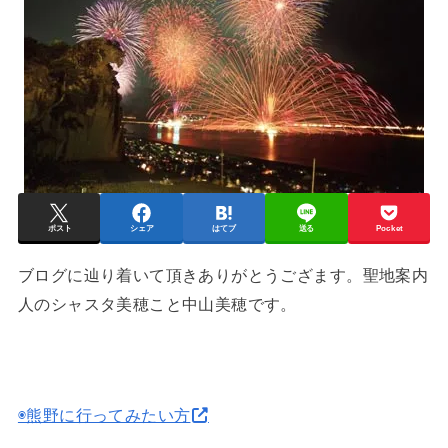
ポスト
シェア
はてブ
送る
Pocket
ブログに辿り着いて頂きありがとうござます。聖地案内
人のシャスタ美穂こと中山美穂です。
◉熊野に行ってみたい方