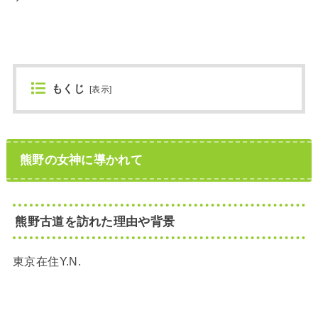
もくじ
[
表示
]
熊野の女神に導かれて
熊野古道を訪れた理由や背景
東京在住Y.N.