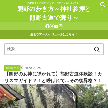
聖地ガイドの熊野ブログ！熊野とご縁を結びます
熊野の歩き方～神社参拝と
SEARCH
熊野古道で蘇り～
聖地ツアースケジュールはこちら！
検
索:
2020.08.25
お客様の声
【熊野の女神に導かれて】熊野古道体験談！カ
リスマガイド？！と呼ばれて…その後昇格？！