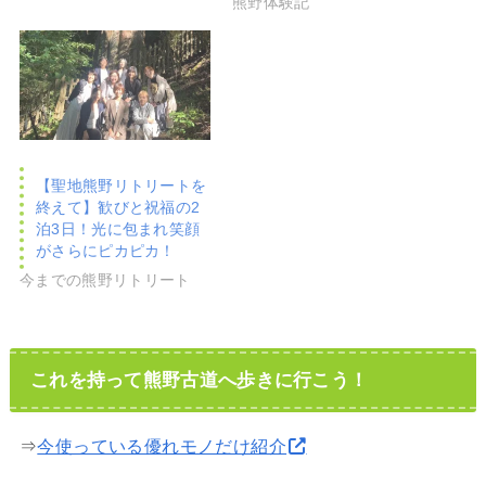
熊野体験記
【聖地熊野リトリートを
終えて】歓びと祝福の2
泊3日！光に包まれ笑顔
がさらにピカピカ！
今までの熊野リトリート
これを持って熊野古道へ歩きに行こう！
⇒
今使っている優れモノだけ紹介