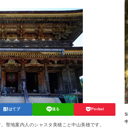
はてブ
送る
Pocket
S
す。聖地案内人のシャスタ美穂こと中山美穂です。