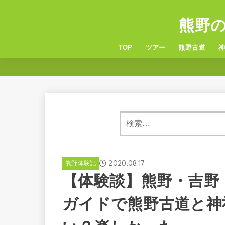
熊野
TOP
ツアー
熊野古道
6つの熊野古道
服装・持ち物
熊
玉
2020.08.17
熊野体験記
【体験談】熊野・吉野
ガイドで熊野古道と神