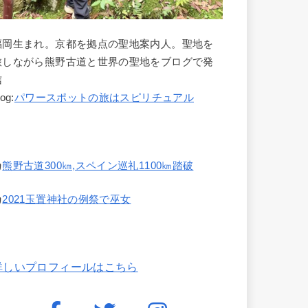
福岡生まれ。京都を拠点の聖地案内人。聖地を
旅しながら熊野古道と世界の聖地をブログで発
信
log:
パワースポットの旅はスピリチュアル
熊野古道300㎞,スペイン巡礼1100㎞踏破
2021玉置神社の例祭で巫女
詳しいプロフィールはこちら