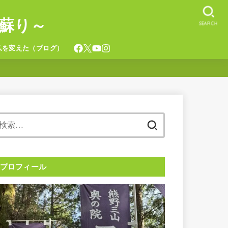
蘇り～
SEARCH
私を変えた（ブログ）
検
索:
プロフィール