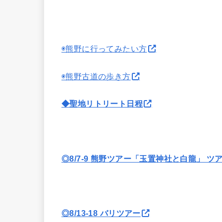
◉熊野に行ってみたい方
◉熊野古道の歩き方
◆聖地リトリート日程
◎8/7-9 熊野ツアー「玉置神社と白龍」 ツ
◎8/13-18 バリツアー