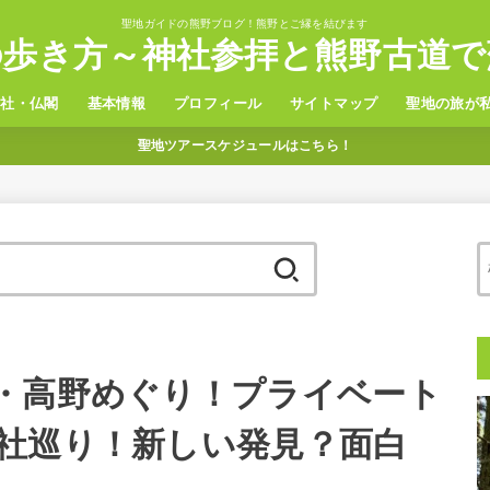
聖地ガイドの熊野ブログ！熊野とご縁を結びます
の歩き方～神社参拝と熊野古道で
神社・仏閣
基本情報
プロフィール
サイトマップ
聖地の旅が
聖地ツアースケジュールはこちら！
野三山
置神社
観光
グルメ
温泉
ホテル
アクセス
検
索:
・高野めぐり！プライベート
社巡り！新しい発見？面白