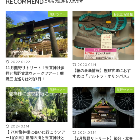
RECOMMEND
熊野ツアー
お役立ち情報
2022.01.22
2020.01.14
11月熊野リトリート！玉置神社参
【靴の最新情報】熊野古道におす
拝と熊野古道ウォークツアー！熊
すめは「アルトラ・オリンパス」
野三山巡りは2泊3日！
熊野ツアー
熊野ツアー
2024.03.14
【 7/30龍神様に会いに行こうツア
2024.03.14
ー1泊2日】那智の滝と玉置神社と
【2月熊野リトリート】節分・立春