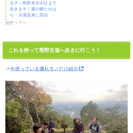
王子～熊野本宮大社まで
歩きます！霧の郷たかは
ら・川湯温泉に宿泊
熊野ツアー
これを持って熊野古道へ歩きに行こう！
⇒
今使っている優れモノだけ紹介