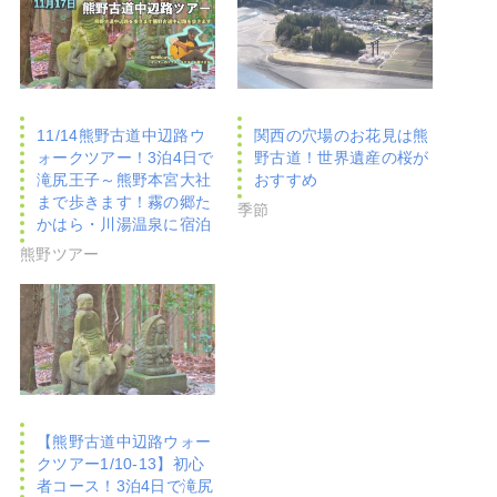
11/14熊野古道中辺路ウ
関西の穴場のお花見は熊
ォークツアー！3泊4日で
野古道！世界遺産の桜が
滝尻王子～熊野本宮大社
おすすめ
まで歩きます！霧の郷た
季節
かはら・川湯温泉に宿泊
熊野ツアー
【熊野古道中辺路ウォー
クツアー1/10-13】初心
者コース！3泊4日で滝尻