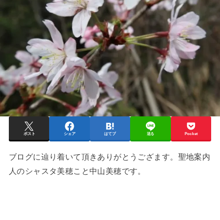
ポスト
シェア
はてブ
送る
Pocket
ブログに辿り着いて頂きありがとうござます。聖地案内
人のシャスタ美穂こと中山美穂です。