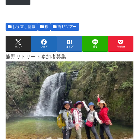
ド
レ
ス
お役立ち情報
桜
熊野ツアー
ポスト
シェア
はてブ
送る
Pocket
熊野リトリート参加者募集