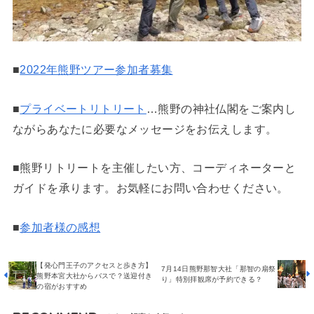
■
2022年熊野ツアー参加者募集
■
プライベートリトリート
…熊野の神社仏閣をご案内し
ながらあなたに必要なメッセージをお伝えします。
■熊野リトリートを主催したい方、コーディネーターと
ガイドを承ります。お気軽にお問い合わせください。
■
参加者様の感想
【発心門王子のアクセスと歩き方】
7月14日熊野那智大社「那智の扇祭
熊野本宮大社からバスで？送迎付き
り」特別拝観席が予約できる？
の宿がおすすめ