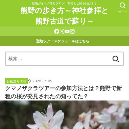
聖地ガイドの熊野ブログ！熊野とご縁を結びます
熊野の歩き方～神社参拝と
SEARCH
熊野古道で蘇り～
聖地ツアースケジュールはこちら！
検
索:
2020.03.05
お役立ち情報
クマノザクラツアーの参加方法とは？熊野で新
種の桜が発見されたの知ってた？