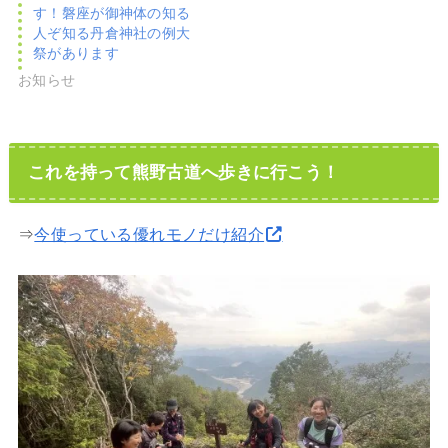
す！磐座が御神体の知る
人ぞ知る丹倉神社の例大
祭があります
お知らせ
これを持って熊野古道へ歩きに行こう！
⇒
今使っている優れモノだけ紹介