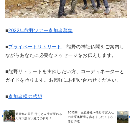
■
2022年熊野ツアー参加者募集
■
プライベートリトリート
…熊野の神社仏閣をご案内し
ながらあなたに必要なメッセージをお伝えします。
■熊野リトリートを主催したい方、コーディネーターと
ガイドを承ります。お気軽にお問い合わせください。
■
参加者様の感想
10時間！玉置神社〜熊野本宮大社
新嘗祭の前日!行くと人生が変わる
の大峯奥駈道を歩きました！まさに
天河大辨財天社での祈り！
修行の道