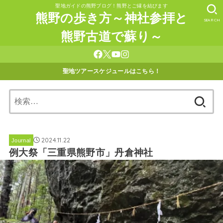
聖地ガイドの熊野ブログ！熊野とご縁を結びます
熊野の歩き方～神社参拝と
SEARCH
熊野古道で蘇り～
聖地ツアースケジュールはこちら！
検
索:
2024.11.22
Journal
例大祭「三重県熊野市」丹倉神社