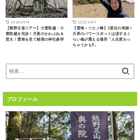
2024.03.14
2022.04.17
【熊野古道ツアー】大雲取越・小
【雲海～ツエノ峰】3度目の奇跡！
雲取越を完歩！月夜のかわぶね＆
天界のパワースポットは涙するく
焚火！雲海を見て秘境の神社参拝
らい魂が震える場所「人生変わっ
ちゃうかも⁈」
検
索:
プロフィール