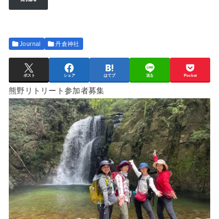
ド
レ
ス
Journal
丹倉神社
ポスト
シェア
はてブ
送る
Pocket
熊野リトリート参加者募集