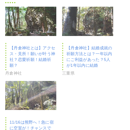
【丹倉神社とは】アクセ
【丹倉神社】結婚成就の
ス・見所！願いが叶う神
祈願方法とは？一年以内
社？恋愛祈願！結婚祈
にご利益があった？5人
願？
が1年以内に結婚
丹倉神社
三重県
11/16は熊野へ！急に宿
に空室が！チャンスで