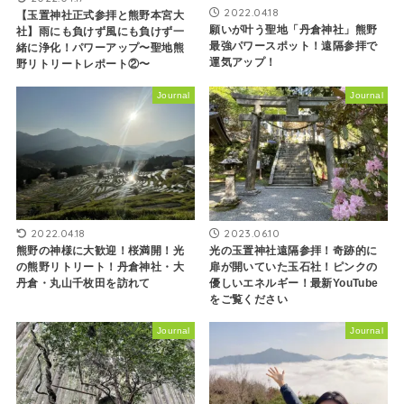
2022.04.18
【玉置神社正式参拝と熊野本宮大
願いが叶う聖地「丹倉神社」熊野
社】雨にも負けず風にも負けず一
最強パワースポット！遠隔参拝で
緒に浄化！パワーアップ〜聖地熊
運気アップ！
野リトリートレポート②〜
Journal
Journal
2022.04.18
2023.06.10
熊野の神様に大歓迎！桜満開！光
光の玉置神社遠隔参拝！奇跡的に
の熊野リトリート！丹倉神社・大
扉が開いていた玉石社！ピンクの
丹倉・丸山千枚田を訪れて
優しいエネルギー！最新YouTube
をご覧ください
Journal
Journal