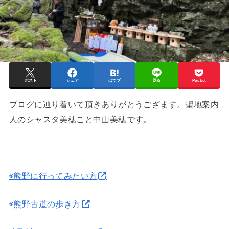
ポスト
シェア
はてブ
送る
Pocket
ブログに辿り着いて頂きありがとうござます。聖地案内
人のシャスタ美穂こと中山美穂です。
◉熊野に行ってみたい方
◉熊野古道の歩き方