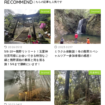
RECOMMEND
Journal
Journal
2026.05.12
2023.02.17
5/8-10〜熊野リトリート！玉置神
ミラクル体験談！冬の熊野スペシ
社宮司様にお会いできる特別なご
ャルツアー参加者様の感想！
縁と熊野原始の磐座と滝を巡る
旅！5/6まで瀞峡にいます！
Journal
丹倉神社
2022.04.17