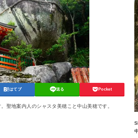
はてブ
送る
Pocket
す。聖地案内人のシャスタ美穂こと中山美穂です。
S