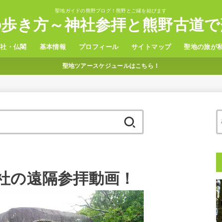
聖地ガイドの熊野ブログ！熊野とご縁を結びます
の歩き方～神社参拝と熊野古道で
神社・仏閣
基本情報
プロフィール
サイトマップ
聖地の旅が
聖地ツアースケジュールはこちら！
野三山
置神社
観光
グルメ
温泉
ホテル
アクセス
検
索:
社の遠隔参拝動画！