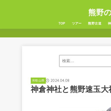
熊野
TOP
ツアー
熊野古道
6つの熊野古道
服装・持ち物
熊
玉
2024.04.08
和歌山県
神倉神社と熊野速玉大