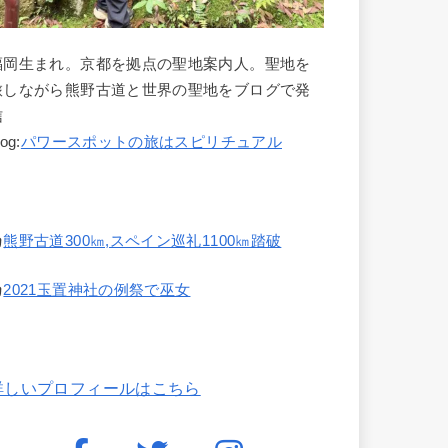
福岡生まれ。京都を拠点の聖地案内人。聖地を
旅しながら熊野古道と世界の聖地をブログで発
信
log:
パワースポットの旅はスピリチュアル
熊野古道300㎞,スペイン巡礼1100㎞踏破
2021玉置神社の例祭で巫女
詳しいプロフィールはこちら