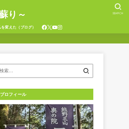
蘇り～
SEARCH
私を変えた（ブログ）
検
索:
プロフィール