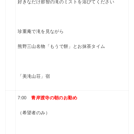
好きなだけ那智の滝のミストを浴びてください
珍重庵で滝を見ながら
熊野三山名物「もうで餅」とお抹茶タイム
「美滝山荘」宿
7:00
青岸渡寺の
朝のお勤め
（
希望者のみ
）