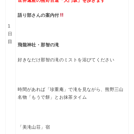
世界遺産の熊野古道
「大門坂」を歩きます
語り部さんの案内付
1
日
目
飛龍神社・那智の滝
好きなだけ那智の滝のミストを浴びてください
時間があれば「珍重庵」で滝を見ながら、
熊野三山
名物「もうで餅」とお抹茶タイム
「美滝山荘」宿