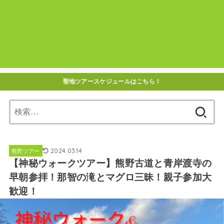
聖地ツアースケジュールはこちら！
検
索:
2024.03.14
熊野ツアー
【神秘ウォークツアー】熊野古道と青岸渡寺の
早朝参拝！那智の滝とマグロ三昧！親子参加大
歓迎！