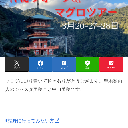
ポスト
シェア
はてブ
送る
Pocket
ブログに辿り着いて頂きありがとうござます。聖地案内
人のシャスタ美穂こと中山美穂です。
◉熊野に行ってみたい方