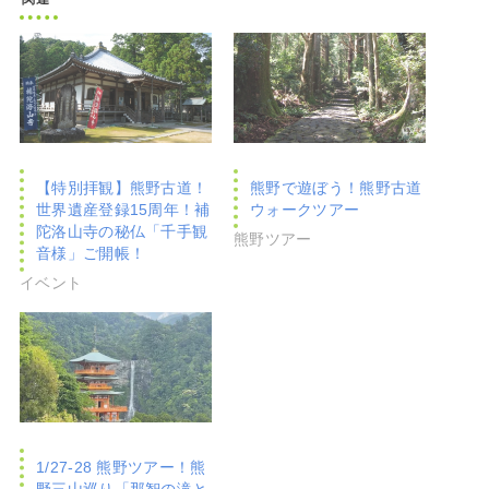
【特別拝観】熊野古道！
熊野で遊ぼう！熊野古道
世界遺産登録15周年！補
ウォークツアー
陀洛山寺の秘仏「千手観
熊野ツアー
音様」ご開帳！
イベント
1/27-28 熊野ツアー！熊