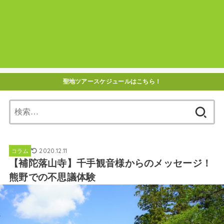
聖地ツアースケジュールはこちら！
検
索:
2020.12.11
コラム
【補陀落山寺】千手観音様からのメッセージ！
熊野での不思議体験