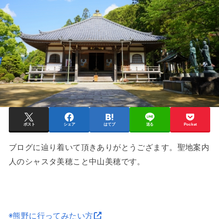
ポスト
シェア
はてブ
送る
Pocket
ブログに辿り着いて頂きありがとうござます。聖地案内
人のシャスタ美穂こと中山美穂です。
◉熊野に行ってみたい方