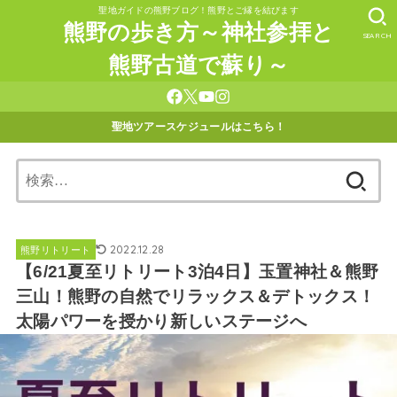
聖地ガイドの熊野ブログ！熊野とご縁を結びます
熊野の歩き方～神社参拝と
SEARCH
熊野古道で蘇り～
聖地ツアースケジュールはこちら！
検
索:
2022.12.28
熊野リトリート
【6/21夏至リトリート3泊4日】玉置神社＆熊野
三山！熊野の自然でリラックス＆デトックス！
太陽パワーを授かり新しいステージへ