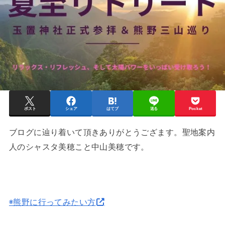
ポスト
シェア
はてブ
送る
Pocket
ブログに辿り着いて頂きありがとうござます。聖地案内
人のシャスタ美穂こと中山美穂です。
◉熊野に行ってみたい方