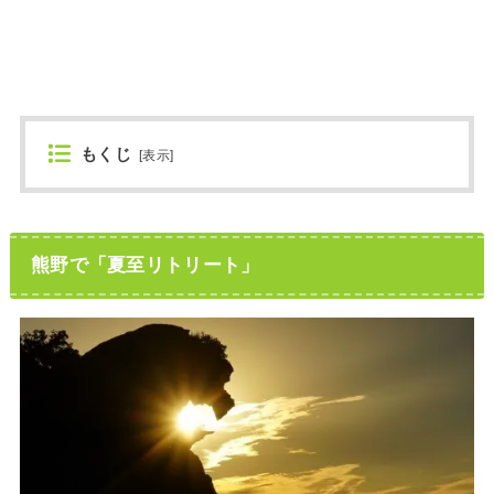
もくじ
[
表示
]
熊野で「夏至リトリート」