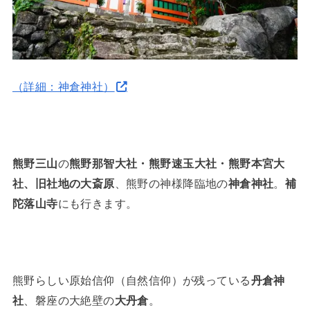
（詳細：神倉神社）
熊野三山
の
熊野那智大社・熊野速玉大社・熊野本宮大
社、旧社地の大斎原
、熊野の神様降臨地の
神倉神社
。
補
陀落山寺
にも行きます。
熊野らしい原始信仰（自然信仰）が残っている
丹倉神
社
、磐座の大絶壁の
大丹倉
。