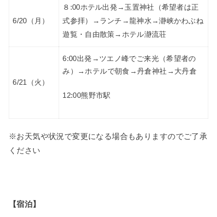
８:00ホテル出発→玉置神社（希望者は正
6/20（月）
式参拝）→ランチ→龍神水→瀞峡かわぶね
遊覧・自由散策→ホテル瀞流荘
6:00出発→ツエノ峰でご来光（希望者の
み）→ホテルで朝食→丹倉神社→大丹倉
6/21（火）
12:00熊野市駅
※お天気や状況で変更になる場合もありますのでご了承
ください
【宿泊】