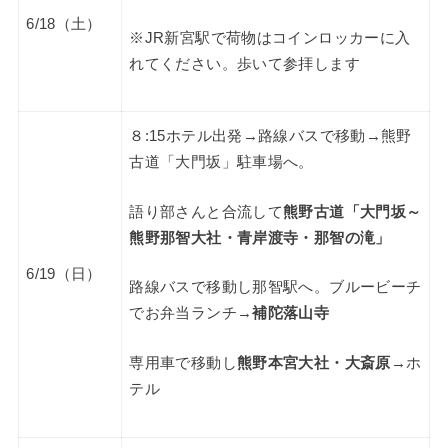
6/18（土）
※JR新宮駅で荷物はコインロッカーに入
れてください。歩いて参拝します
８:15ホテル出発→路線バスで移動→熊野
古道「大門坂」駐車場へ。
語り部さんと合流して
熊野古道「大門坂～
熊野那智大社・青岸渡寺・那智の滝」
6/19（日）
路線バスで移動し那智駅へ。ブルービーチ
でお弁当ランチ→
補陀落山寺
専用車で移動し
熊野本宮大社・大斎原
→ホ
テル