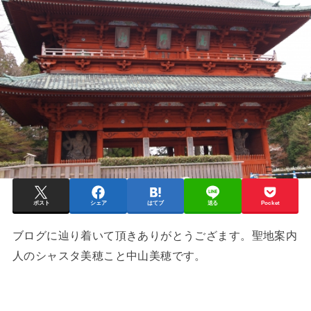
ポスト
シェア
はてブ
送る
Pocket
ブログに辿り着いて頂きありがとうござます。聖地案内
人のシャスタ美穂こと中山美穂です。