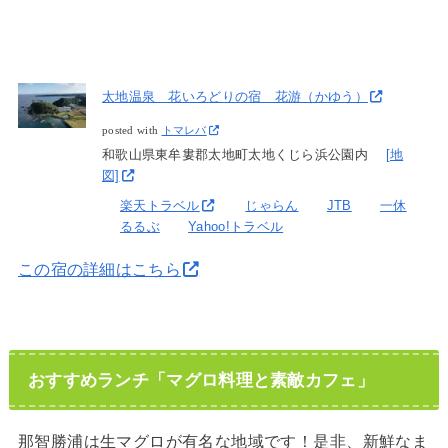
太地温泉 花いろどりの宿 花游（かゆう）
posted with
トマレバ
和歌山県東牟婁郡太地町太地くじら浜公園内
[地
図]
楽天トラベル
じゃらん
JTB
一休
るるぶ
Yahoo!トラベル
この宿の詳細はこちら
おすすめランチ「マグロ料理と素敵カフェ」
那智勝浦は生マグロが有名な地域です！是非、新鮮なま