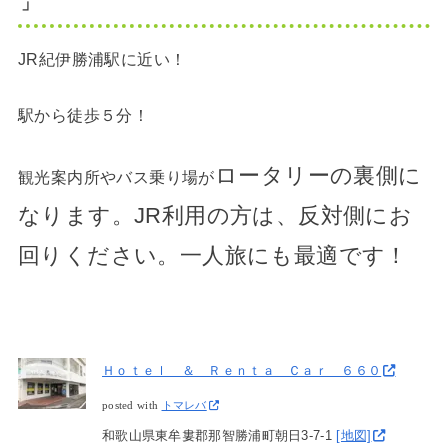
」
JR紀伊勝浦駅に近い！
駅から徒歩５分！
ロータリーの裏側
に
観光案内所やバス乗り場が
なります。JR利用の方は、反対側にお
回りください。一人旅にも最適です！
Ｈｏｔｅｌ ＆ Ｒｅｎｔａ Ｃａｒ ６６０
posted with
トマレバ
和歌山県東牟婁郡那智勝浦町朝日3-7-1
[地図]