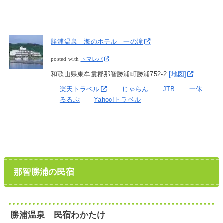
勝浦温泉 海のホテル 一の滝
posted with
トマレバ
和歌山県東牟婁郡那智勝浦町勝浦752-2
[地図]
楽天トラベル
じゃらん
JTB
一休
るるぶ
Yahoo!トラベル
那智勝浦の民宿
勝浦温泉 民宿わかたけ