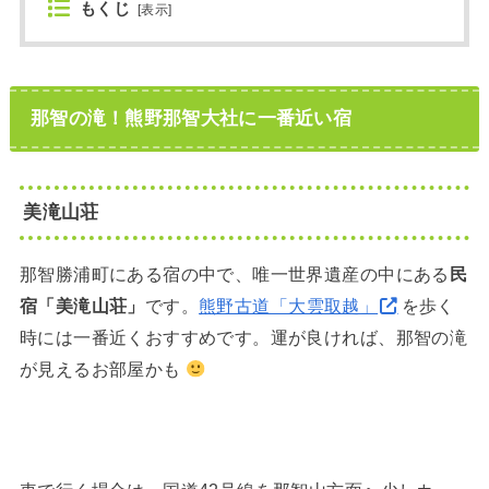
もくじ
[
表示
]
那智の滝！熊野那智大社に一番近い宿
美滝山荘
那智勝浦町にある宿の中で、唯一世界遺産の中にある
民
宿「美滝山荘」
です。
熊野古道「大雲取越」
を歩く
時には一番近くおすすめです。運が良ければ、那智の滝
が見えるお部屋かも