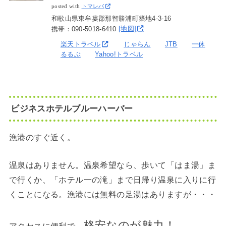
posted with
トマレバ
和歌山県東牟婁郡那智勝浦町築地4-3-16
携帯：090-5018-6410
[地図]
楽天トラベル
じゃらん
JTB
一休
るるぶ
Yahoo!トラベル
ビジネスホテルブルーハーバー
漁港のすぐ近く。
温泉はありません。温泉希望なら、歩いて「はま湯」ま
で行くか、「ホテル一の滝」まで日帰り温泉に入りに行
くことになる。漁港には無料の足湯はありますが・・・
格安なのが魅力！
アクセスに便利で、