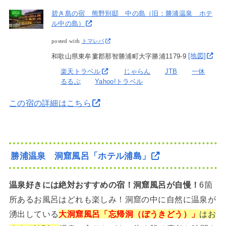
碧き島の宿 熊野別邸 中の島（旧：勝浦温泉 ホテ
ル中の島）
posted with
トマレバ
和歌山県東牟婁郡那智勝浦町大字勝浦1179-9
[地図]
楽天トラベル
じゃらん
JTB
一休
るるぶ
Yahoo!トラベル
この宿の詳細はこちら
勝浦温泉 洞窟風呂「ホテル浦島」
温泉好きには絶対おすすめの宿！洞窟風呂が自慢！
6箇
所あるお風呂はどれも楽しみ！洞窟の中に自然に温泉が
湧出している
大洞窟風呂「忘帰洞（ぼうきどう）」
はお