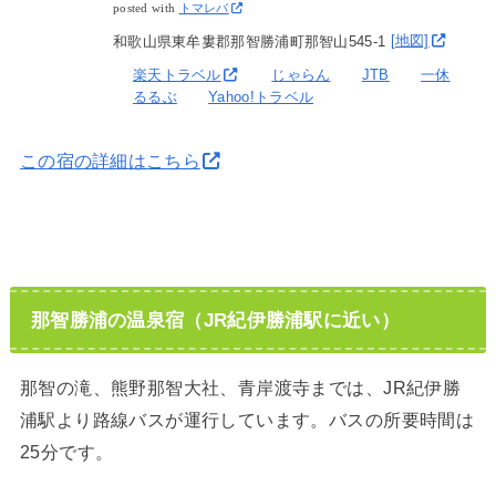
posted with
トマレバ
和歌山県東牟婁郡那智勝浦町那智山545-1
[地図]
楽天トラベル
じゃらん
JTB
一休
るるぶ
Yahoo!トラベル
この宿の詳細はこちら
那智勝浦の温泉宿（JR紀伊勝浦駅に近い）
那智の滝、熊野那智大社、青岸渡寺までは、JR紀伊勝
浦駅より路線バスが運行しています。バスの所要時間は
25分です。