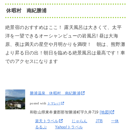
休暇村 南紀勝浦
絶景宿のおすすめはここ！ 露天風呂は大きくて、太平
洋を一望できるオーシャンビューの岩風呂! 昼は大海
原、夜は満天の星空や月明かりを満喫！ 朝は、熊野灘
より昇る日の出！朝日を臨める絶景風呂は最高です！車
でのアクセスになります
勝浦温泉 休暇村 南紀勝浦
posted with
トマレバ
和歌山県東牟婁郡那智勝浦町宇久井719
[地図]
楽天トラベル
じゃらん
JTB
一休
るるぶ
Yahoo!トラベル