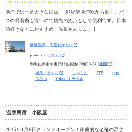
勝浦では一番大きな民宿。 JR紀伊勝浦駅から近く、バ
スの発着所も近いので観光の拠点として便利です。日本
酒好きな方におすすめ！温泉もあります！
勝浦温泉 民宿わかたけ
posted with
トマレバ
和歌山県東牟婁郡那智勝浦町朝日3-34
[地図]
楽天トラベル
じゃらん
JTB
一休
るるぶ
Yahoo!トラベル
温泉民宿 小阪屋
2015年1月9日グランドオープン！家庭的な老舗の温泉