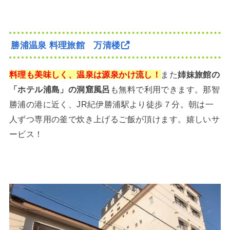
勝浦温泉 料理旅館 万清楼
料理も美味しく、温泉は源泉かけ流し！
また
姉妹旅館の
「ホテル浦島」の洞窟風呂
も無料で利用できます。那智
勝浦の港に近く、JR紀伊勝浦駅より徒歩７分。朝は一
人ずつ専用の釜で炊き上げるご飯が頂けます。嬉しいサ
ービス！