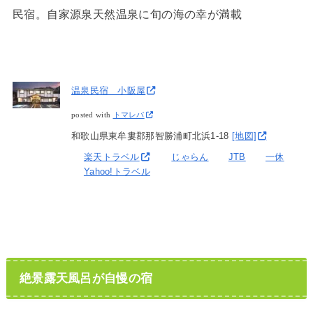
民宿。自家源泉天然温泉に旬の海の幸が満載
温泉民宿 小阪屋
posted with
トマレバ
和歌山県東牟婁郡那智勝浦町北浜1-18
[地図]
楽天トラベル
じゃらん
JTB
一休
Yahoo!トラベル
絶景露天風呂が自慢の宿