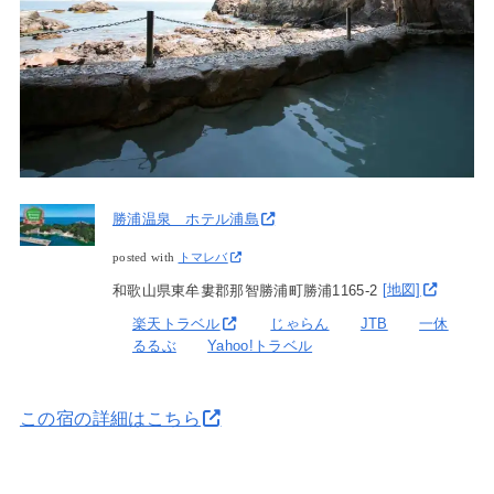
勝浦温泉 ホテル浦島
posted with
トマレバ
和歌山県東牟婁郡那智勝浦町勝浦1165-2
[地図]
楽天トラベル
じゃらん
JTB
一休
るるぶ
Yahoo!トラベル
この宿の詳細はこちら