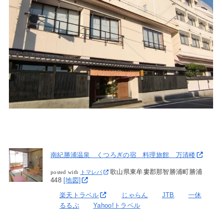
南紀勝浦温泉 くつろぎの宿 料理旅館 万清楼
歌山県東牟婁郡那智勝浦町勝浦
posted with
トマレバ
448
[地図]
楽天トラベル
じゃらん
JTB
一休
るるぶ
Yahoo!トラベル