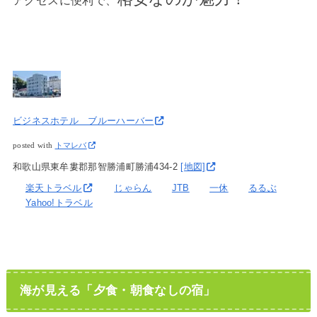
ビジネスホテル ブルーハーバー
posted with
トマレバ
和歌山県東牟婁郡那智勝浦町勝浦434-2
[地図]
楽天トラベル
じゃらん
JTB
一休
るるぶ
Yahoo!トラベル
海が見える「夕食・朝食なしの宿」