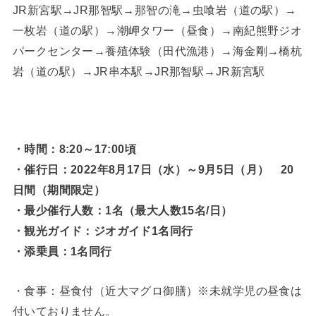
JR新宮駅→JR那智駅→那智の滝→虫喰岩（道の駅）→
一枚岩（道の駅）→潮岬タワー（昼食）→南紀熊野ジオ
パークセンター→養殖体験（田代漁港）→海金剛→橋杭
岩（道の駅）→JR串本駅→JR那智駅→JR新宮駅
・時間：8:20～17:00頃
・催行日：2022年8月17日（水）～9月5日（月） 20
日間（期間限定）
・最少催行人数：1名（最大人数15名/日）
・観光ガイド：ジオガイド1名同行
・添乗員：1名同行
・食事：昼食付（近大マグロ御膳）※未就学児の昼食は
付いておりません。