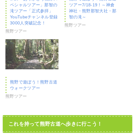
ペシャルツアー」那智の
ツアー7/18-19！～神倉
滝ツアー「正式参拝」
神社・熊野那智大社・那
YouTubeチャンネル登録
智の滝～
3000人突破記念！
熊野ツアー
熊野ツアー
熊野で遊ぼう！熊野古道
ウォークツアー
熊野ツアー
これを持って熊野古道へ歩きに行こう！