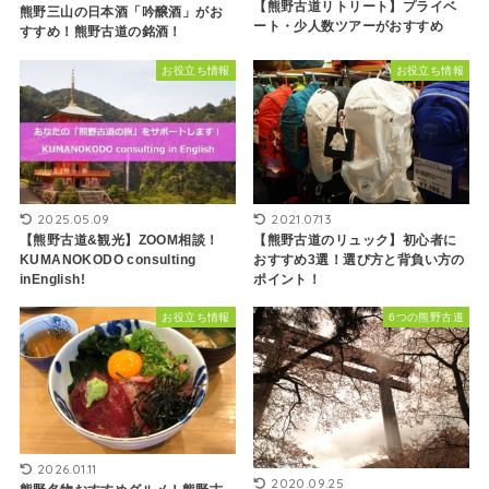
【熊野古道リトリート】プライベ
熊野三山の日本酒「吟醸酒」がお
ート・少人数ツアーがおすすめ
すすめ！熊野古道の銘酒！
お役立ち情報
お役立ち情報
2025.05.09
2021.07.13
【熊野古道&観光】ZOOM相談！
【熊野古道のリュック】初心者に
KUMANOKODO consulting
おすすめ3選！選び方と背負い方の
inEnglish!
ポイント！
お役立ち情報
6つの熊野古道
2026.01.11
2020.09.25