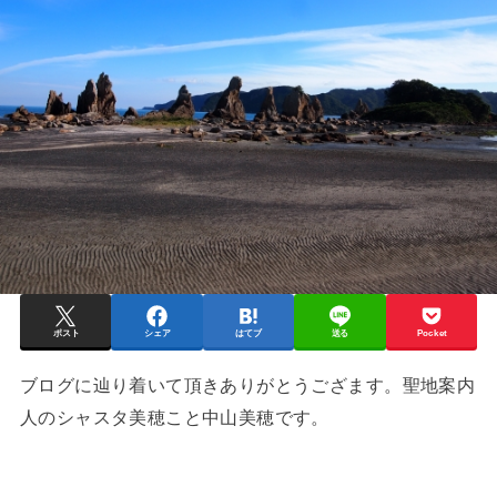
ポスト
シェア
はてブ
送る
Pocket
ブログに辿り着いて頂きありがとうござます。聖地案内
人のシャスタ美穂こと中山美穂です。