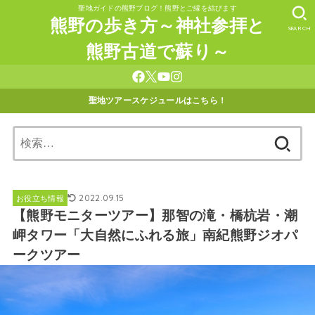
聖地ガイドの熊野ブログ！熊野とご縁を結びます
熊野の歩き方～神社参拝と
SEARCH
熊野古道で蘇り～
聖地ツアースケジュールはこちら！
検
索:
2022.09.15
お役立ち情報
【熊野モニターツアー】那智の滝・橋杭岩・潮
岬タワー「大自然にふれる旅」南紀熊野ジオパ
ークツアー