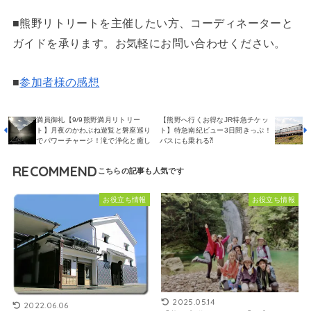
■熊野リトリートを主催したい方、コーディネーターと
ガイドを承ります。お気軽にお問い合わせください。
■
参加者様の感想
満員御礼【9/9熊野満月リトリー
【熊野へ行くお得なJR特急チケッ
ト】月夜のかわぶね遊覧と磐座巡り
ト】特急南紀ビュー3日間きっぷ！
でパワーチャージ！滝で浄化と癒し
バスにも乗れる⁈
RECOMMEND
お役立ち情報
お役立ち情報
2025.05.14
2022.06.06