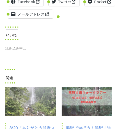
Facebook
Twitter
Pocket
メールアドレス
いいね:
読み込み中…
関連
8/20「ありがとう熊野ス
熊野で遊ぼう！熊野古道