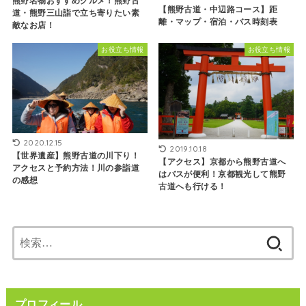
熊野名物おすすめグルメ！熊野古
【熊野古道・中辺路コース】距
道・熊野三山詣で立ち寄りたい素
離・マップ・宿泊・バス時刻表
敵なお店！
お役立ち情報
お役立ち情報
2020.12.15
2019.10.18
【世界遺産】熊野古道の川下り！
【アクセス】京都から熊野古道へ
アクセスと予約方法！川の参詣道
はバスが便利！京都観光して熊野
の感想
古道へも行ける！
検
索:
プロフィール