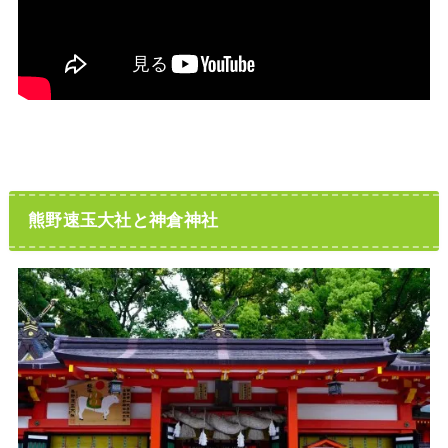
熊野速玉大社と神倉神社