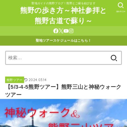
聖地ガイドの熊野ブログ！熊野とご縁を結びます
熊野の歩き方～神社参拝と
SEARCH
熊野古道で蘇り～
聖地ツアースケジュールはこちら！
検
索:
2024.03.14
熊野ツアー
【5/3-4-5熊野ツアー】熊野三山と神秘ウォーク
ツアー