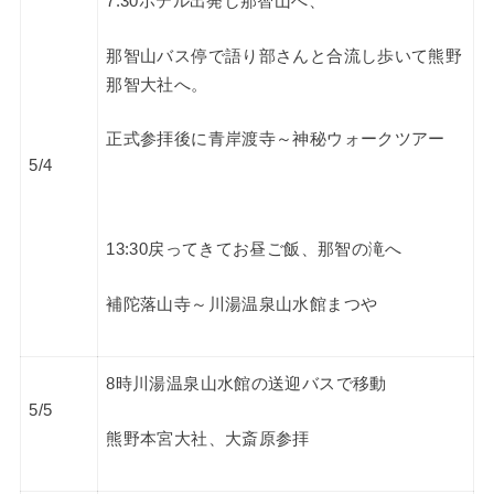
7:30ホテル出発し那智山へ、
那智山バス停で語り部さんと合流し歩いて熊野
那智大社へ。
正式参拝後に青岸渡寺～神秘ウォークツアー
5/4
13:30戻ってきてお昼ご飯、
那智の滝へ
補陀落山寺～川湯温泉山水館まつや
8時川湯温泉山水館の送迎バスで移動
5/5
熊野本宮大社、大斎原参拝