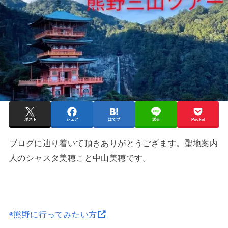
ポスト
シェア
はてブ
送る
Pocket
ブログに辿り着いて頂きありがとうござます。聖地案内
人のシャスタ美穂こと中山美穂です。
◉熊野に行ってみたい方