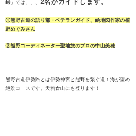
2名がガイドします。
峠」
では、、、
①熊野古道の語り部・ベテランガイド、
絵
地図作家の植
野めぐみさん
②熊野コーディネーター聖地旅のプロの中山美穂
熊野古道伊勢路とは伊勢神宮と熊野を繋ぐ道！海が望め
絶景コースです。天狗倉山にも登ります！