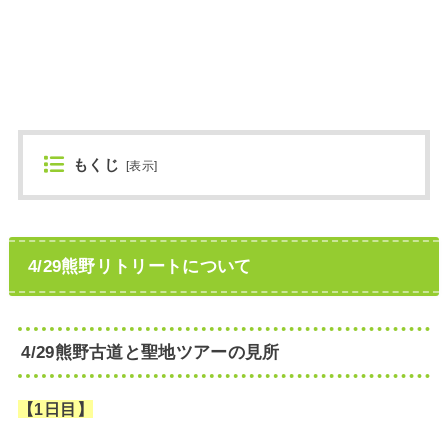
もくじ
[
表示
]
4/29熊野リトリートについて
4/29熊野古道と聖地ツアーの見所
【1日目】