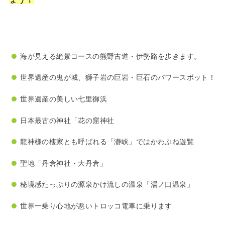
海が見える絶景コースの熊野古道・伊勢路を歩きます。
世界遺産の鬼が城、獅子岩の巨岩・巨石のパワースポット！
世界遺産の美しい七里御浜
日本最古の神社「花の窟神社
龍神様の棲家とも呼ばれる「瀞峡」ではかわぶね遊覧
聖地「丹倉神社・大丹倉」
秘境感たっぷりの源泉かけ流しの温泉「湯ノ口温泉」
世界一乗り心地が悪いトロッコ電車に乗ります