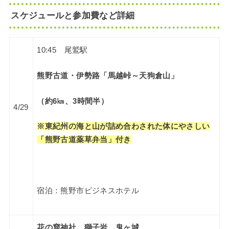
スケジュールと参加費など詳細
10:45 尾鷲駅
熊野古道・伊勢路「馬越峠～天狗倉山」
（約6㎞、3時間半）
4/29
※東紀州の海と山が詰め合わされた体にやさしい
「熊野古道薬草弁当」付き
宿泊：熊野市ビジネスホテル
花の窟神社、獅子岩、鬼ヶ城