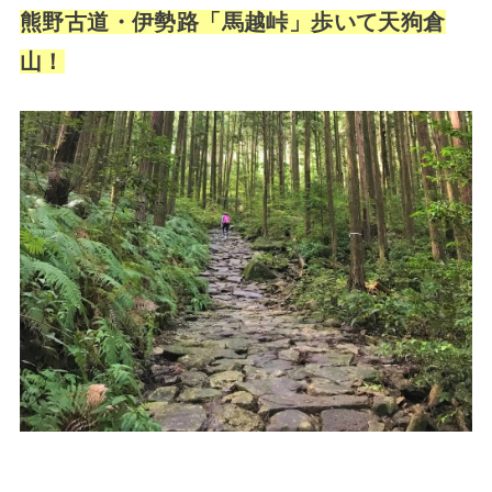
熊野古道・伊勢路「馬越峠」歩いて天狗倉
山！