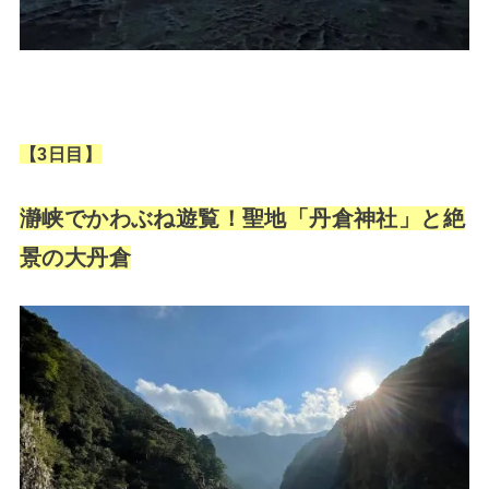
【3
日目】
瀞峡でかわぶね遊覧！聖地「丹倉神社」と絶
景の大丹倉