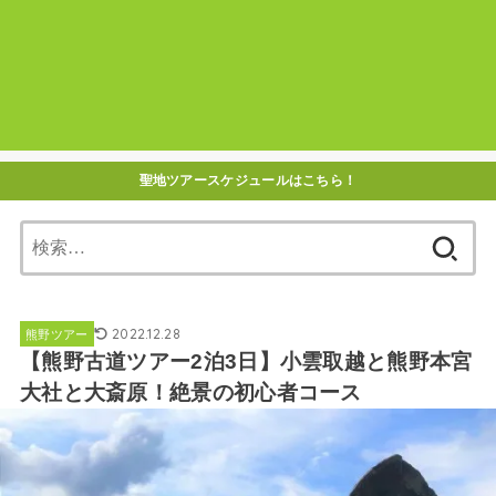
聖地ツアースケジュールはこちら！
検
索:
2022.12.28
熊野ツアー
【熊野古道ツアー2泊3日】小雲取越と熊野本宮
大社と大斎原！絶景の初心者コース