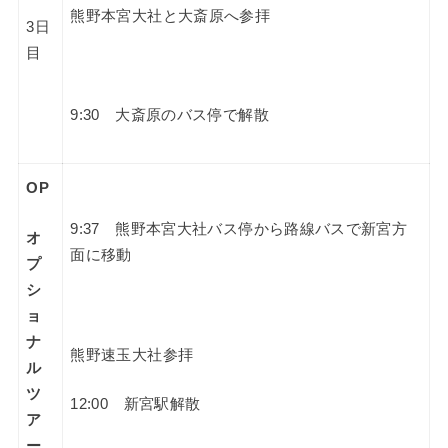
熊野本宮大社と大斎原へ参拝
3日
目
9:30 大斎原のバス停で解散
OP
9:37 熊野本宮大社バス停から路線バスで新宮方
オ
面に移動
プ
シ
ョ
ナ
熊野速玉大社参拝
ル
ツ
12:00 新宮駅解散
ア
ー