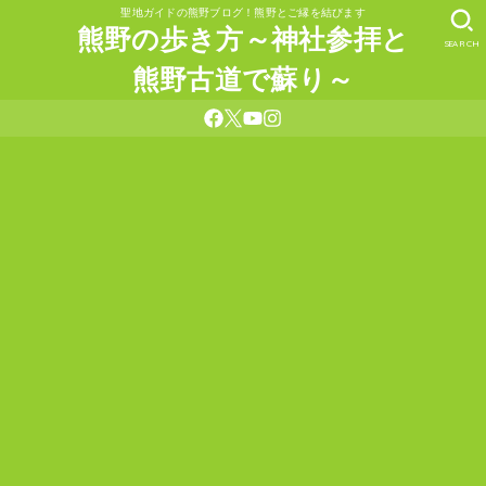
聖地ガイドの熊野ブログ！熊野とご縁を結びます
熊野の歩き方～神社参拝と
SEARCH
熊野古道で蘇り～