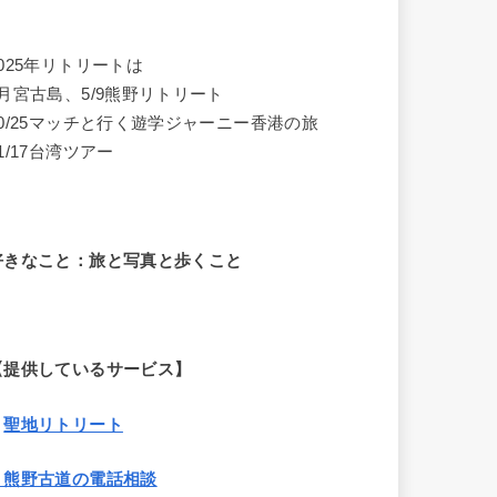
2025年リトリートは
4月宮古島、5/9熊野リトリート
10/25マッチと行く遊学ジャーニー香港の旅
1/17台湾ツアー
好きなこと：旅と写真と歩くこと
【提供しているサービス】
・
聖地リトリート
・熊野古道の電話相談