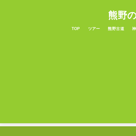
熊野
TOP
ツアー
熊野古道
6つの熊野古道
服装・持ち物
熊
玉