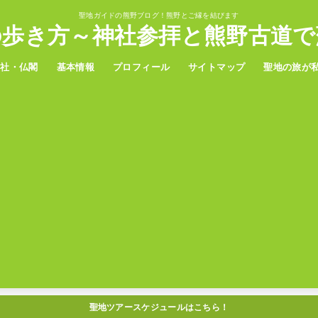
聖地ガイドの熊野ブログ！熊野とご縁を結びます
の歩き方～神社参拝と熊野古道で
神社・仏閣
基本情報
プロフィール
サイトマップ
聖地の旅が
野三山
置神社
観光
グルメ
温泉
ホテル
アクセス
聖地ツアースケジュールはこちら！