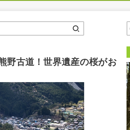
検
索:
熊野古道！世界遺産の桜がお