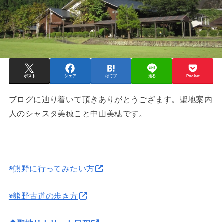
ポスト
シェア
はてブ
送る
Pocket
ブログに辿り着いて頂きありがとうござます。聖地案内
人のシャスタ美穂こと中山美穂です。
◉熊野に行ってみたい方
◉熊野古道の歩き方