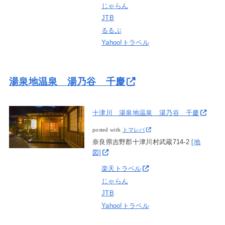
じゃらん
JTB
るるぶ
Yahoo!トラベル
湯泉地温泉 湯乃谷 千慶
十津川 湯泉地温泉 湯乃谷 千慶
posted with
トマレバ
奈良県吉野郡十津川村武蔵714-2
[地
図]
楽天トラベル
じゃらん
JTB
Yahoo!トラベル