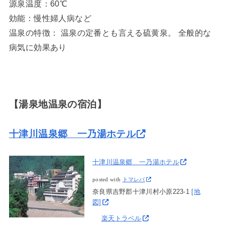
源泉温度：60℃
効能：慢性婦人病など
温泉の特徴： 温泉の定番とも言える硫黄泉。 全般的な
病気に効果あり
【湯泉地温泉の宿泊】
十津川温泉郷 一乃湯ホテル
十津川温泉郷 一乃湯ホテル
posted with
トマレバ
奈良県吉野郡十津川村小原223-1
[地
図]
楽天トラベル