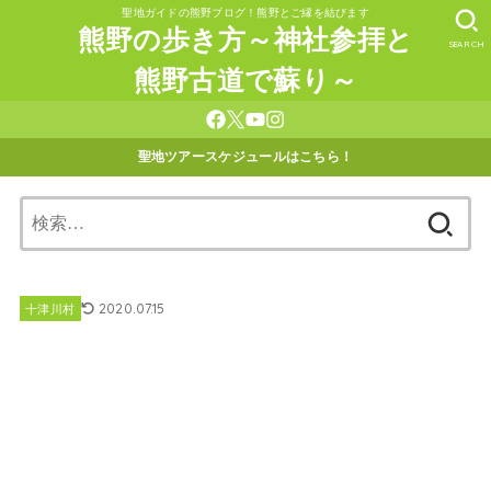
聖地ガイドの熊野ブログ！熊野とご縁を結びます
熊野の歩き方～神社参拝と
SEARCH
熊野古道で蘇り～
聖地ツアースケジュールはこちら！
検
索:
2020.07.15
十津川村