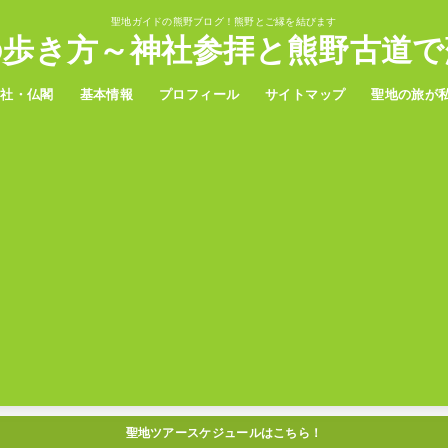
聖地ガイドの熊野ブログ！熊野とご縁を結びます
の歩き方～神社参拝と熊野古道で
神社・仏閣
基本情報
プロフィール
サイトマップ
聖地の旅が
野三山
置神社
観光
グルメ
温泉
ホテル
アクセス
聖地ツアースケジュールはこちら！