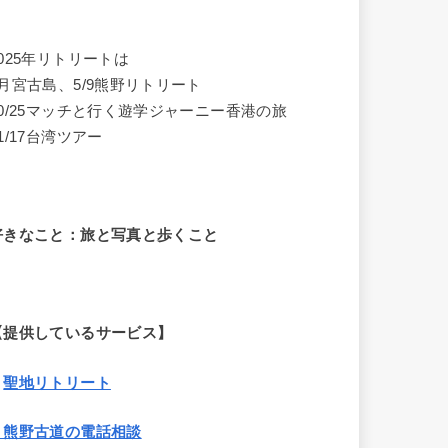
2025年リトリートは
4月宮古島、5/9熊野リトリート
10/25マッチと行く遊学ジャーニー香港の旅
1/17台湾ツアー
好きなこと：旅と写真と歩くこと
【提供しているサービス】
・
聖地リトリート
・熊野古道の電話相談