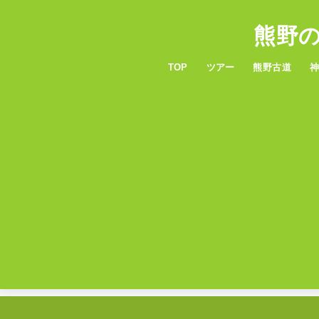
熊野
TOP
ツアー
熊野古道
6つの熊野古道
服装・持ち物
熊
玉