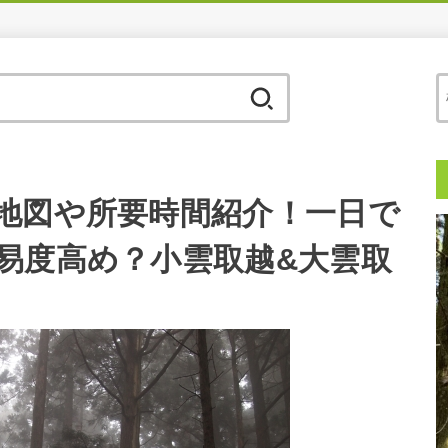
検
索:
地図や所要時間紹介！一日で
易度高め？小雲取越&大雲取