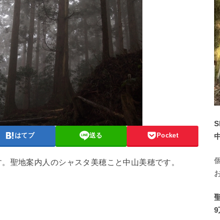
S
はてブ
送る
Pocket
す。聖地案内人のシャスタ美穂こと中山美穂です。